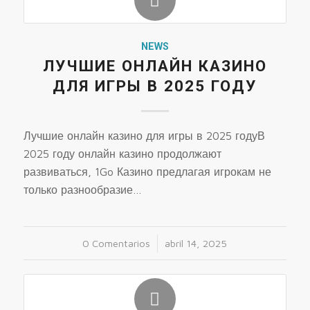
NEWS
ЛУЧШИЕ ОНЛАЙН КАЗИНО
ДЛЯ ИГРЫ В 2025 ГОДУ
Лучшие онлайн казино для игры в 2025 годуВ
2025 году онлайн казино продолжают
развиваться, 1Go Казино предлагая игрокам не
только разнообразие…
0 Comentarios
/
abril 14, 2025