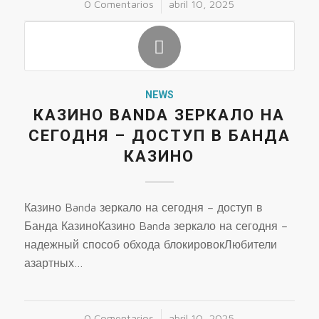
0 Comentarios
/
abril 10, 2025
NEWS
КАЗИНО BANDA ЗЕРКАЛО НА
СЕГОДНЯ – ДОСТУП В БАНДА
КАЗИНО
Казино Banda зеркало на сегодня – доступ в
Банда КазиноКазино Banda зеркало на сегодня –
надежный способ обхода блокировокЛюбители
азартных…
0 Comentarios
/
abril 10, 2025