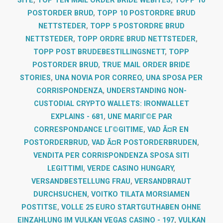
SITE
,
TOP TEN MAIL ORDER BRIDE WEBITES
,
TOPP 10
POSTORDER BRUD
,
TOPP 10 POSTORDRE BRUD
NETTSTEDER
,
TOPP 5 POSTORDRE BRUD
NETTSTEDER
,
TOPP ORDRE BRUD NETTSTEDER
,
TOPP POST BRUDEBESTILLINGSNETT
,
TOPP
POSTORDER BRUD
,
TRUE MAIL ORDER BRIDE
STORIES
,
UNA NOVIA POR CORREO
,
UNA SPOSA PER
CORRISPONDENZA
,
UNDERSTANDING NON-
CUSTODIAL CRYPTO WALLETS: IRONWALLET
EXPLAINS - 681
,
UNE MARIГ©E PAR
CORRESPONDANCE LГ©GITIME
,
VAD Ã¤R EN
POSTORDERBRUD
,
VAD Ã¤R POSTORDERBRUDEN
,
VENDITA PER CORRISPONDENZA SPOSA SITI
LEGITTIMI
,
VERDE CASINO HUNGARY
,
VERSANDBESTELLUNG FRAU
,
VERSANDBRAUT
DURCHSUCHEN
,
VOITKO TILATA MORSIAMEN
POSTITSE
,
VOLLE 25 EURO STARTGUTHABEN OHNE
EINZAHLUNG IM VULKAN VEGAS CASINO - 197
,
VULKAN