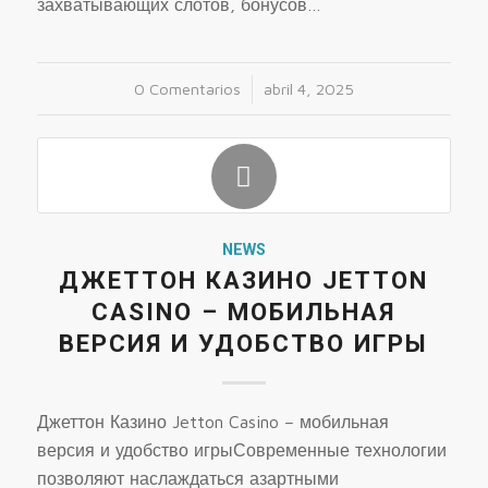
захватывающих слотов, бонусов…
0 Comentarios
/
abril 4, 2025
NEWS
ДЖЕТТОН КАЗИНО JETTON
CASINO – МОБИЛЬНАЯ
ВЕРСИЯ И УДОБСТВО ИГРЫ
Джеттон Казино Jetton Casino – мобильная
версия и удобство игрыСовременные технологии
позволяют наслаждаться азартными