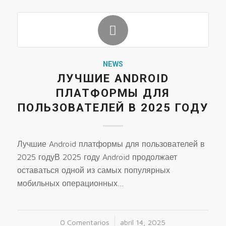
NEWS
ЛУЧШИЕ ANDROID
ПЛАТФОРМЫ ДЛЯ
ПОЛЬЗОВАТЕЛЕЙ В 2025 ГОДУ
Лучшие Android платформы для пользователей в
2025 годуВ 2025 году Android продолжает
оставаться одной из самых популярных
мобильных операционных…
0 Comentarios
/
abril 14, 2025