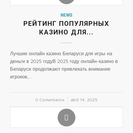
NEWS
РЕЙТИНГ ПОПУЛЯРНЫХ
КАЗИНО ДЛЯ...
Лучшие онлайн казино Беларуси для игры на
деньги в 2025 годуВ 2025 году онлайн-казино в
Беларуси продолжают привлекать внимание
игроков,…
0 Comentarios
/
abril 14, 2025