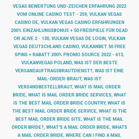
VEGAS BEWERTUNG UND-ZEICHEN ERFAHRUNG 2022
VOM ONLINE CASINO TEST - 259
,
VULKAN VEGAS
CASINO DE
,
VULKAN VEGAS CASINO ERFAHRUNGEN
200% EINZAHLUNGSBONUS + 50 FREISPIELE FÜR DEAD
OR ALIVE 2 - 130
,
VULKAN VEGAS DE LOGIN
,
VULKAN
VEGAS DEUTSCHLAND CASINO
,
VULKANBET 50 FREE
SPINS + RABATT 200% PROMO SOURCE 2022 - 613
,
VULKANVEGAS POLAND
,
WAS IST DER BESTE
VERSANDAUFTRAGSBRAUTDIENST?
,
WAS IST EINE
MAIL-ORDER-BRAUT
,
WAS IST
VERSANDBESTELLBRAUT
,
WHAT IS MAIL ORDER
BRIDE
,
WHAT IS MAIL ORDER BRIDE SERVICES
,
WHAT
IS THE BEST MAIL ORDER BRIDE COUNTRY
,
WHAT IS
THE BEST MAIL ORDER BRIDE SERVICE
,
WHAT IS THE
BEST MAIL ORDER BRIDE SITE
,
WHAT IS THE MAIL
ORDER BRIDE?
,
WHAT'S A MAIL ORDER BRIDE
,
WHATS
A MAIL ORDER BRIDE
,
WHERE CAN I FIND A MAIL