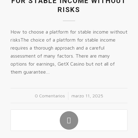
FOR STABLE INCOME WITHOUT
RISKS
How to choose a platform for stable income without
risksThe choice of a platform for stable income
requires a thorough approach and a careful
assessment of many factors. There are many
options for earnings, GetX Casino but not all of
them guarantee…
0 Comentarios
/
marzo 11, 2025