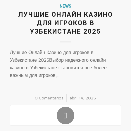
NEWS
ЛУЧШИЕ ОНЛАЙН КАЗИНО
ДЛЯ ИГРОКОВ В
УЗБЕКИСТАНЕ 2025
Лучшие Онлайн Казино для игроков в
Узбекистане 2025Выбор надежного онлайн
казино в Узбекистане становится все более
важным для игроков,…
0 Comentarios
/
abril 14, 2025