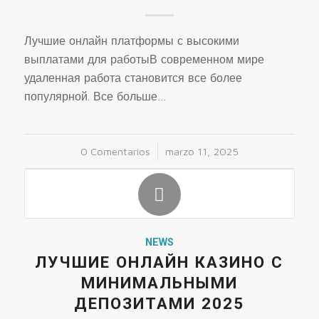
Лучшие онлайн платформы с высокими
выплатами для работыВ современном мире
удаленная работа становится все более
популярной. Все больше…
0 Comentarios
/
marzo 11, 2025
NEWS
ЛУЧШИЕ ОНЛАЙН КАЗИНО С
МИНИМАЛЬНЫМИ
ДЕПОЗИТАМИ 2025