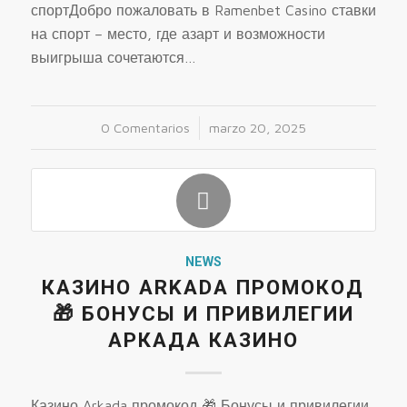
спортДобро пожаловать в Ramenbet Casino ставки
на спорт – место, где азарт и возможности
выигрыша сочетаются…
0 Comentarios
/
marzo 20, 2025
NEWS
КАЗИНО ARKADA ПРОМОКОД
🎁 БОНУСЫ И ПРИВИЛЕГИИ
АРКАДА КАЗИНО
Казино Arkada промокод 🎁 Бонусы и привилегии