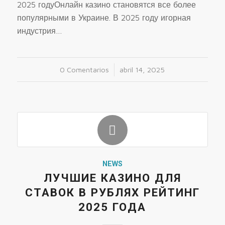
2025 годуОнлайн казино становятся все более
популярными в Украине. В 2025 году игорная
индустрия…
0 Comentarios
/
abril 14, 2025
NEWS
ЛУЧШИЕ КАЗИНО ДЛЯ
СТАВОК В РУБЛЯХ РЕЙТИНГ
2025 ГОДА