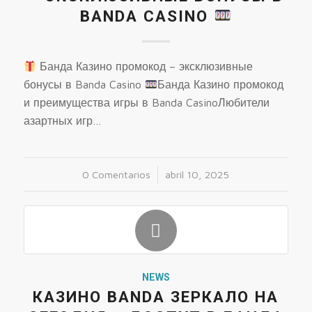
BANDA CASINO
Банда Казино промокод – эксклюзивные
бонусы в Banda Casino
Банда Казино промокод
и преимущества игры в Banda CasinoЛюбители
азартных игр…
0 Comentarios
/
abril 10, 2025
NEWS
КАЗИНО BANDA ЗЕРКАЛО НА