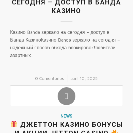
СЕГОДНЯ – ДОСТУП В БАНДА
КАЗИНО
Казино Banda зеркало на сегодня – доступ в
Банда КазиноКазино Banda зеркало на сегодня –
надежный способ обхода блокировокЛюбители
азартных…
0 Comentarios
/
abril 10, 2025
NEWS
ДЖЕТТОН КАЗИНО БОНУСЫ