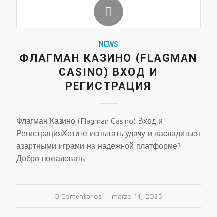
NEWS
ФЛАГМАН КАЗИНО (FLAGMAN
CASINO) ВХОД И
РЕГИСТРАЦИЯ
Флагман Казино (Flagman Casino) Вход и
РегистрацияХотите испытать удачу и насладиться
азартными играми на надежной платформе?
Добро пожаловать…
0 Comentarios
/
marzo 14, 2025