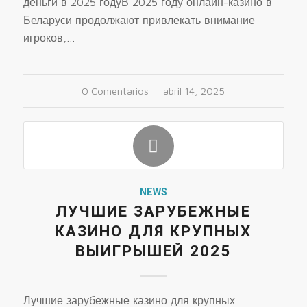
деньги в 2025 годуВ 2025 году онлайн-казино в
Беларуси продолжают привлекать внимание
игроков,…
0 Comentarios
/
abril 14, 2025
NEWS
ЛУЧШИЕ ЗАРУБЕЖНЫЕ
КАЗИНО ДЛЯ КРУПНЫХ
ВЫИГРЫШЕЙ 2025
Лучшие зарубежные казино для крупных