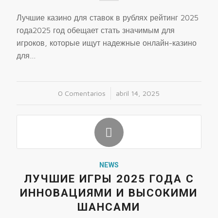
Лучшие казино для ставок в рублях рейтинг 2025
года2025 год обещает стать значимым для
игроков, которые ищут надежные онлайн-казино
для…
0 Comentarios
/
abril 14, 2025
NEWS
ЛУЧШИЕ ИГРЫ 2025 ГОДА С
ИННОВАЦИЯМИ И ВЫСОКИМИ
ШАНСАМИ