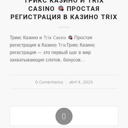
ТРИКС КАЗИНО И TRIX
CASINO
ПРОСТАЯ
РЕГИСТРАЦИЯ В КАЗИНО TRIX
Трикс Казино и Trix Casino
Простая
регистрация в Казино TrixТрикс Казино
регистрация — это первый шаг в мир
захватывающих слотов, бонусов…
0 Comentarios
/
abril 4, 2025