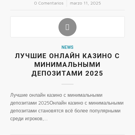
0 Comentarios
/
marzo 11, 2025
NEWS
ЛУЧШИЕ ОНЛАЙН КАЗИНО С
МИНИМАЛЬНЫМИ
ДЕПОЗИТАМИ 2025
Лучшие онлайн казино с минимальными
депозитами 2025Онлайн казино с минимальными
депозитами становятся всё более популярными
среди игроков,…