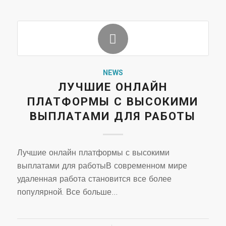
NEWS
ЛУЧШИЕ ОНЛАЙН
ПЛАТФОРМЫ С ВЫСОКИМИ
ВЫПЛАТАМИ ДЛЯ РАБОТЫ
Лучшие онлайн платформы с высокими
выплатами для работыВ современном мире
удаленная работа становится все более
популярной. Все больше…