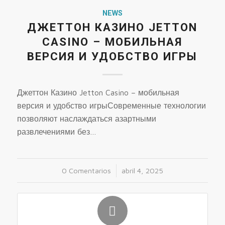
NEWS
ДЖЕТТОН КАЗИНО JETTON
CASINO – МОБИЛЬНАЯ
ВЕРСИЯ И УДОБСТВО ИГРЫ
Джеттон Казино Jetton Casino – мобильная
версия и удобство игрыСовременные технологии
позволяют наслаждаться азартными
развлечениями без…
0 Comentarios
/
abril 4, 2025