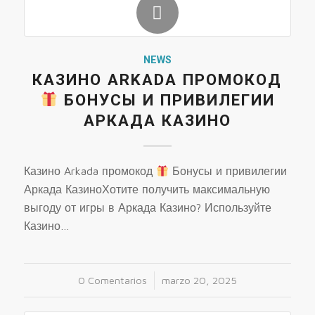
NEWS
КАЗИНО ARKADA ПРОМОКОД
БОНУСЫ И ПРИВИЛЕГИИ
АРКАДА КАЗИНО
Казино Arkada промокод
Бонусы и привилегии
Аркада КазиноХотите получить максимальную
выгоду от игры в Аркада Казино? Используйте
Казино…
0 Comentarios
/
marzo 20, 2025