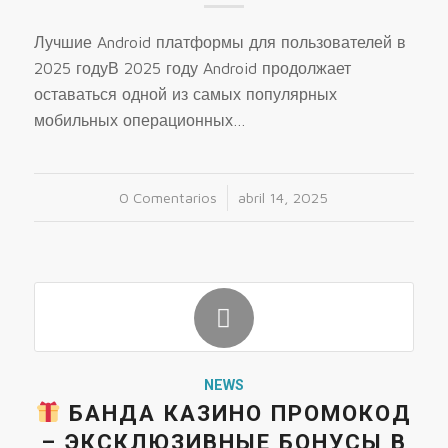
Лучшие Android платформы для пользователей в
2025 годуВ 2025 году Android продолжает
оставаться одной из самых популярных
мобильных операционных…
0 Comentarios
/
abril 14, 2025
NEWS
БАНДА КАЗИНО ПРОМОКОД
– ЭКСКЛЮЗИВНЫЕ БОНУСЫ В