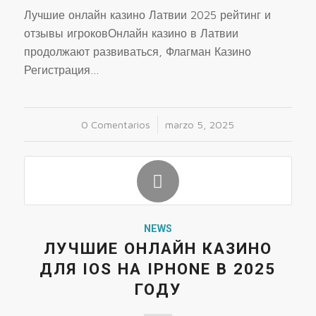
Лучшие онлайн казино Латвии 2025 рейтинг и
отзывы игроковОнлайн казино в Латвии
продолжают развиваться, Флагман Казино
Регистрация…
0 Comentarios
/
marzo 5, 2025
NEWS
ЛУЧШИЕ ОНЛАЙН КАЗИНО
ДЛЯ IOS НА IPHONE В 2025
ГОДУ