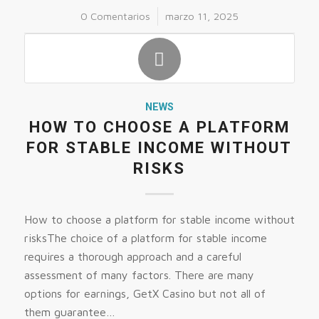
0 Comentarios
/
marzo 11, 2025
NEWS
HOW TO CHOOSE A PLATFORM
FOR STABLE INCOME WITHOUT
RISKS
How to choose a platform for stable income without
risksThe choice of a platform for stable income
requires a thorough approach and a careful
assessment of many factors. There are many
options for earnings, GetX Casino but not all of
them guarantee…