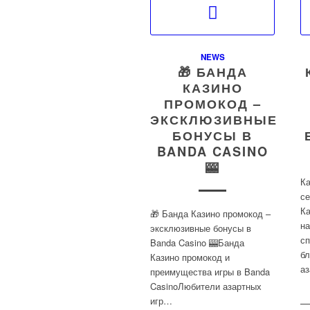
NEWS
🎁 БАНДА
КАЗИНО
ПРОМОКОД –
ЭКСКЛЮЗИВНЫЕ
БОНУСЫ В
BANDA CASINO
🎰
Ка
се
Ка
🎁 Банда Казино промокод –
на
эксклюзивные бонусы в
сп
Banda Casino 🎰Банда
б
Казино промокод и
а
преимущества игры в Banda
CasinoЛюбители азартных
игр…