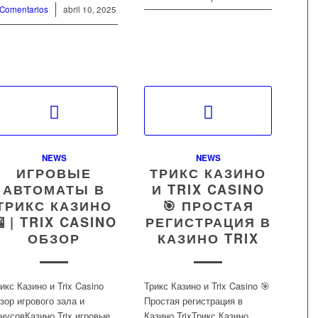
 Comentarios
/
abril 10, 2025
NEWS
NEWS
ИГРОВЫЕ
ТРИКС КАЗИНО
АВТОМАТЫ В
И TRIX CASINO
ТРИКС КАЗИНО
🎯 ПРОСТАЯ
 | TRIX CASINO
РЕГИСТРАЦИЯ В
ОБЗОР
КАЗИНО TRIX
икс Казино и Trix Casino
Трикс Казино и Trix Casino 🎯
зор игрового зала и
Простая регистрация в
нусовКазино Trix игровые
Казино TrixТрикс Казино