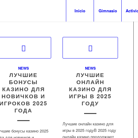
Inicio
Gimnasio
Activi
NEWS
NEWS
ЛУЧШИЕ
ЛУЧШИЕ
БОНУСЫ
ОНЛАЙН
КАЗИНО ДЛЯ
КАЗИНО ДЛЯ
НОВИЧКОВ И
ИГРЫ В 2025
ИГРОКОВ 2025
ГОДУ
ГОДА
Лучшие онлайн казино для
игры в 2025 годуВ 2025 году
чшие бонусы казино 2025
онлайн казино продолжают
да для новичков и