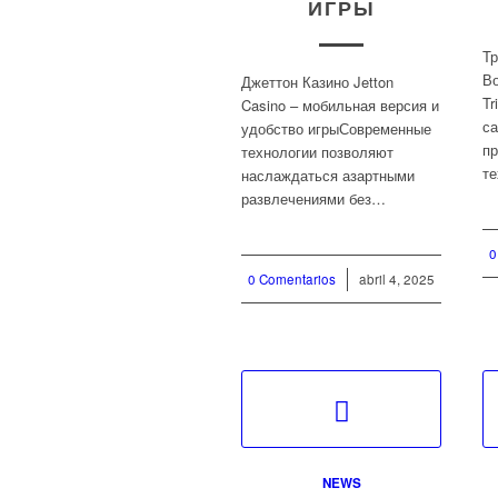
ИГРЫ
Тр
В
Джеттон Казино Jetton
Tr
Casino – мобильная версия и
са
удобство игрыСовременные
пр
технологии позволяют
те
наслаждаться азартными
развлечениями без…
0
0 Comentarios
/
abril 4, 2025
NEWS