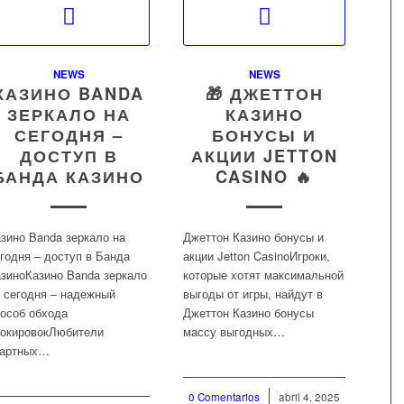
NEWS
NEWS
КАЗИНО BANDA
🎁 ДЖЕТТОН
ЗЕРКАЛО НА
КАЗИНО
СЕГОДНЯ –
БОНУСЫ И
ДОСТУП В
АКЦИИ JETTON
БАНДА КАЗИНО
CASINO 🔥
зино Banda зеркало на
Джеттон Казино бонусы и
годня – доступ в Банда
акции Jetton CasinoИгроки,
зиноКазино Banda зеркало
которые хотят максимальной
 сегодня – надежный
выгоды от игры, найдут в
особ обхода
Джеттон Казино бонусы
локировокЛюбители
массу выгодных…
зартных…
0 Comentarios
/
abril 4, 2025