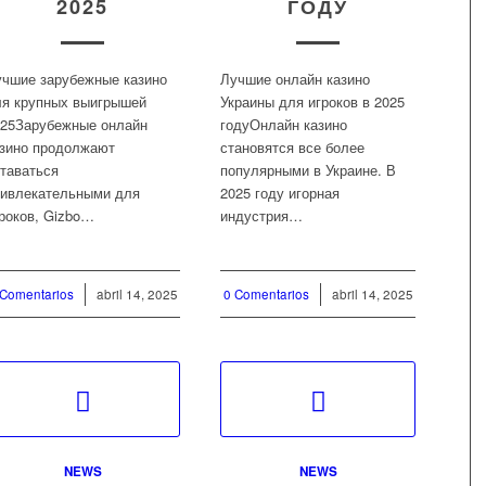
2025
ГОДУ
учшие зарубежные казино
Лучшие онлайн казино
ля крупных выигрышей
Украины для игроков в 2025
025Зарубежные онлайн
годуОнлайн казино
азино продолжают
становятся все более
таваться
популярными в Украине. В
ривлекательными для
2025 году игорная
роков, Gizbo…
индустрия…
 Comentarios
/
abril 14, 2025
0 Comentarios
/
abril 14, 2025
NEWS
NEWS