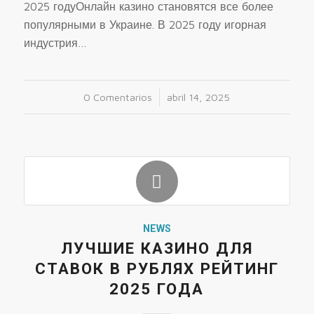
2025 годуОнлайн казино становятся все более
популярными в Украине. В 2025 году игорная
индустрия…
0 Comentarios
/
abril 14, 2025
NEWS
ЛУЧШИЕ КАЗИНО ДЛЯ
СТАВОК В РУБЛЯХ РЕЙТИНГ
2025 ГОДА