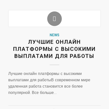
NEWS
ЛУЧШИЕ ОНЛАЙН
ПЛАТФОРМЫ С ВЫСОКИМИ
ВЫПЛАТАМИ ДЛЯ РАБОТЫ
Лучшие онлайн платформы с высокими
выплатами для работыВ современном мире
удаленная работа становится все более
популярной. Все больше…