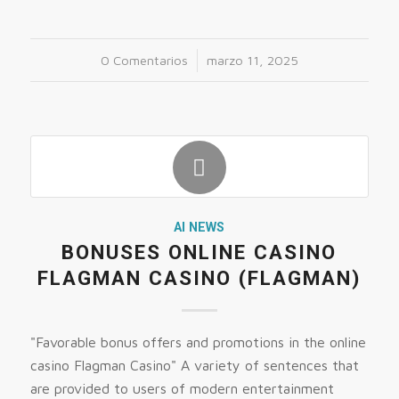
0 Comentarios
/
marzo 11, 2025
AI NEWS
BONUSES ONLINE CASINO
FLAGMAN CASINO (FLAGMAN)
"Favorable bonus offers and promotions in the online
casino Flagman Casino" A variety of sentences that
are provided to users of modern entertainment