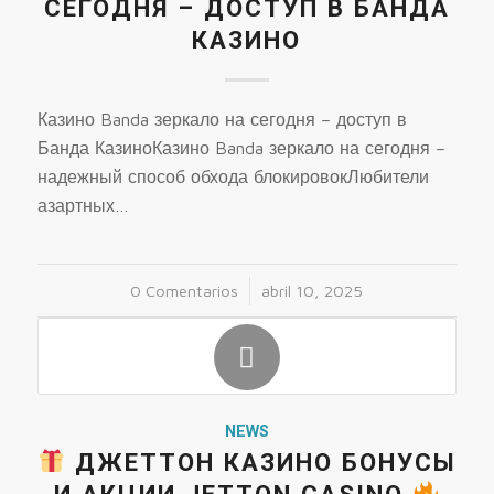
СЕГОДНЯ – ДОСТУП В БАНДА
КАЗИНО
Казино Banda зеркало на сегодня – доступ в
Банда КазиноКазино Banda зеркало на сегодня –
надежный способ обхода блокировокЛюбители
азартных…
0 Comentarios
/
abril 10, 2025
NEWS
ДЖЕТТОН КАЗИНО БОНУСЫ