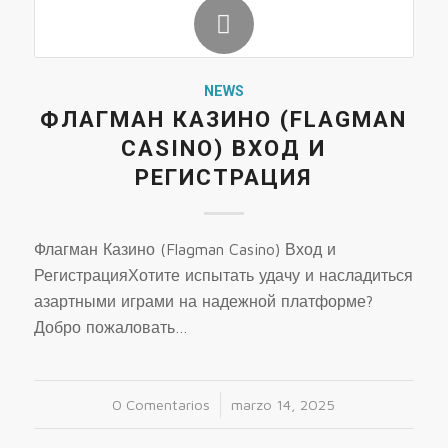
NEWS
ФЛАГМАН КАЗИНО (FLAGMAN
CASINO) ВХОД И
РЕГИСТРАЦИЯ
Флагман Казино (Flagman Casino) Вход и
РегистрацияХотите испытать удачу и насладиться
азартными играми на надежной платформе?
Добро пожаловать…
0 Comentarios
/
marzo 14, 2025