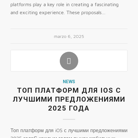
platforms play a key role in creating a fascinating
and exciting experience. These proposals…
marzo 6, 2025
NEWS
ТОП ПЛАТФОРМ ДЛЯ IOS С
ЛУЧШИМИ ПРЕДЛОЖЕНИЯМИ
2025 ГОДА
Топ платформ для iOS с лучшими предложениями