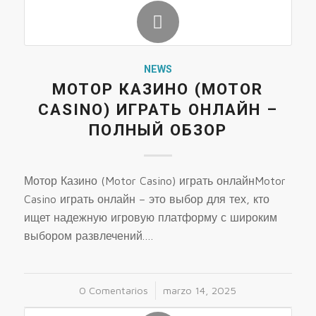
NEWS
МОТОР КАЗИНО (MOTOR
CASINO) ИГРАТЬ ОНЛАЙН –
ПОЛНЫЙ ОБЗОР
Мотор Казино (Motor Casino) играть онлайнMotor
Casino играть онлайн – это выбор для тех, кто
ищет надежную игровую платформу с широким
выбором развлечений.…
0 Comentarios
/
marzo 14, 2025