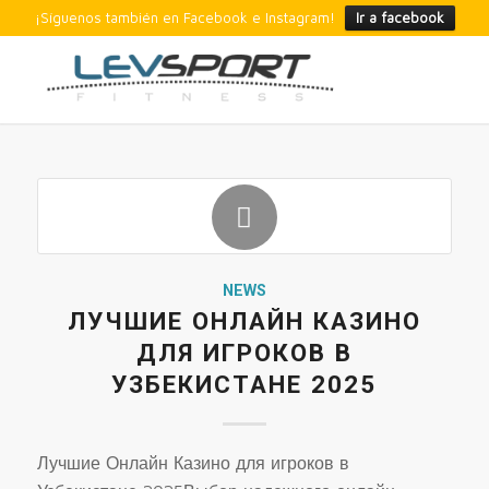
¡Síguenos también en Facebook e Instagram!
Ir a facebook
NEWS
ЛУЧШИЕ ОНЛАЙН КАЗИНО
ДЛЯ ИГРОКОВ В
УЗБЕКИСТАНЕ 2025
Лучшие Онлайн Казино для игроков в