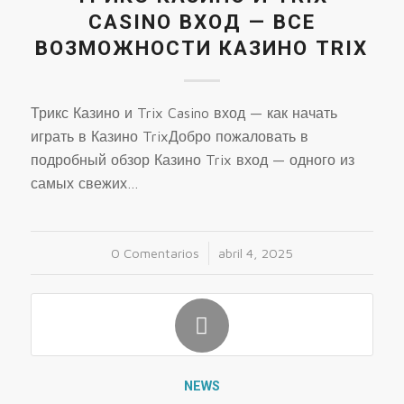
CASINO ВХОД — ВСЕ
ВОЗМОЖНОСТИ КАЗИНО TRIX
Трикс Казино и Trix Casino вход — как начать
играть в Казино TrixДобро пожаловать в
подробный обзор Казино Trix вход — одного из
самых свежих…
0 Comentarios
/
abril 4, 2025
NEWS