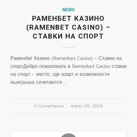
NEWS
РАМЕНБЕТ КАЗИНО
(RAMENBET CASINO) –
СТАВКИ НА СПОРТ
Раменбет Казино (Ramenbet Casino) – Ставки на
спортДобро пожаловать в Ramenbet Casino ставки
на спорт – место, где азарт и возможности
выигрыша сочетаются…
0 Comentarios
/
marzo 20, 2025