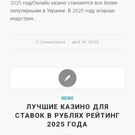
2025 годуОнлайн казино становятся все более
популярными в Украине. В 2025 году игорная
индустрия…
0 Comentarios
/
abril 14, 2025
NEWS
ЛУЧШИЕ КАЗИНО ДЛЯ
СТАВОК В РУБЛЯХ РЕЙТИНГ
2025 ГОДА