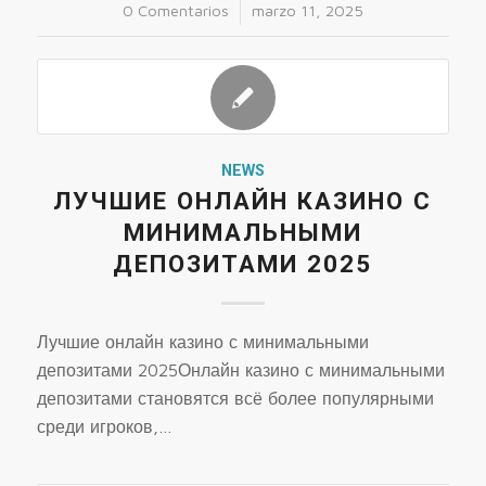
0 Comentarios
/
marzo 11, 2025
NEWS
ЛУЧШИЕ ОНЛАЙН КАЗИНО С
МИНИМАЛЬНЫМИ
ДЕПОЗИТАМИ 2025
Лучшие онлайн казино с минимальными
депозитами 2025Онлайн казино с минимальными
депозитами становятся всё более популярными
среди игроков,…