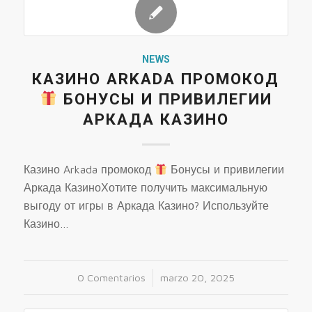
NEWS
КАЗИНО ARKADA ПРОМОКОД
БОНУСЫ И ПРИВИЛЕГИИ
АРКАДА КАЗИНО
Казино Arkada промокод
Бонусы и привилегии
Аркада КазиноХотите получить максимальную
выгоду от игры в Аркада Казино? Используйте
Казино…
0 Comentarios
/
marzo 20, 2025