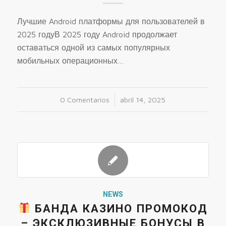
Лучшие Android платформы для пользователей в
2025 годуВ 2025 году Android продолжает
оставаться одной из самых популярных
мобильных операционных…
0 Comentarios
/
abril 14, 2025
NEWS
БАНДА КАЗИНО ПРОМОКОД
– ЭКСКЛЮЗИВНЫЕ БОНУСЫ В