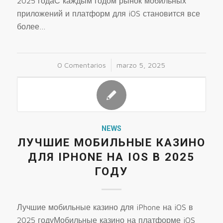
2025 годаС каждым годом рынок мобильных
приложений и платформ для iOS становится все
более…
0 Comentarios
/
marzo 5, 2025
NEWS
ЛУЧШИЕ МОБИЛЬНЫЕ КАЗИНО
ДЛЯ IPHONE НА IOS В 2025
ГОДУ
Лучшие мобильные казино для iPhone на iOS в
2025 годуМобильные казино на платформе iOS