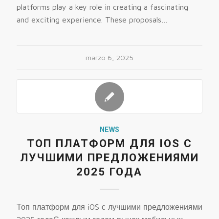
platforms play a key role in creating a fascinating
and exciting experience. These proposals…
marzo 6, 2025
NEWS
ТОП ПЛАТФОРМ ДЛЯ IOS С
ЛУЧШИМИ ПРЕДЛОЖЕНИЯМИ
2025 ГОДА
Топ платформ для iOS с лучшими предложениями