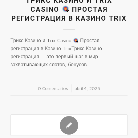
ТРИКС КАЗИНО И TRIX
CASINO
ПРОСТАЯ
РЕГИСТРАЦИЯ В КАЗИНО TRIX
Трикс Казино и Trix Casino
Простая
регистрация в Казино TrixТрикс Казино
регистрация — это первый шаг в мир
захватывающих слотов, бонусов…
0 Comentarios
/
abril 4, 2025