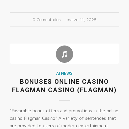
0 Comentarios
/
marzo 11, 2025
AI NEWS
BONUSES ONLINE CASINO
FLAGMAN CASINO (FLAGMAN)
"Favorable bonus offers and promotions in the online
casino Flagman Casino" A variety of sentences that
are provided to users of modern entertainment