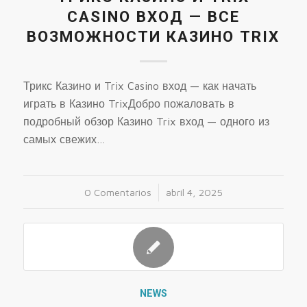
CASINO ВХОД — ВСЕ
ВОЗМОЖНОСТИ КАЗИНО TRIX
Трикс Казино и Trix Casino вход — как начать
играть в Казино TrixДобро пожаловать в
подробный обзор Казино Trix вход — одного из
самых свежих…
0 Comentarios
/
abril 4, 2025
NEWS