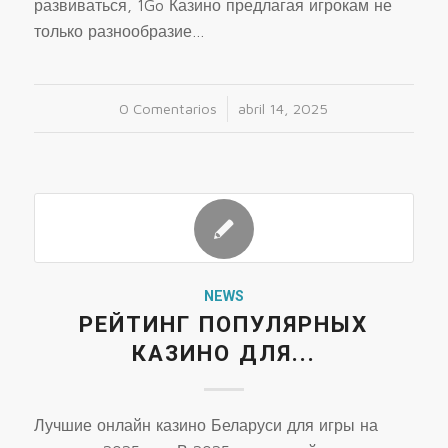
развиваться, 1Go Казино предлагая игрокам не
только разнообразие…
0 Comentarios
/
abril 14, 2025
NEWS
РЕЙТИНГ ПОПУЛЯРНЫХ
КАЗИНО ДЛЯ...
Лучшие онлайн казино Беларуси для игры на