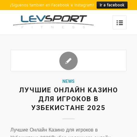
¡Síguenos también en Facebook e Instagram!
Ir a facebook
NEWS
ЛУЧШИЕ ОНЛАЙН КАЗИНО
ДЛЯ ИГРОКОВ В
УЗБЕКИСТАНЕ 2025
Лучшие Онлайн Казино для игроков в