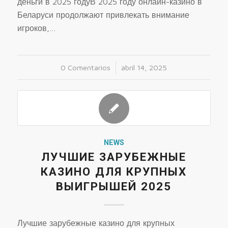
деньги в 2025 годуВ 2025 году онлайн-казино в
Беларуси продолжают привлекать внимание
игроков,…
0 Comentarios
/
abril 14, 2025
NEWS
ЛУЧШИЕ ЗАРУБЕЖНЫЕ
КАЗИНО ДЛЯ КРУПНЫХ
ВЫИГРЫШЕЙ 2025
Лучшие зарубежные казино для крупных