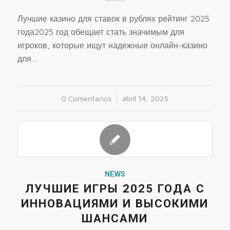
Лучшие казино для ставок в рублях рейтинг 2025
года2025 год обещает стать значимым для
игроков, которые ищут надежные онлайн-казино
для…
0 Comentarios
/
abril 14, 2025
NEWS
ЛУЧШИЕ ИГРЫ 2025 ГОДА С
ИННОВАЦИЯМИ И ВЫСОКИМИ
ШАНСАМИ