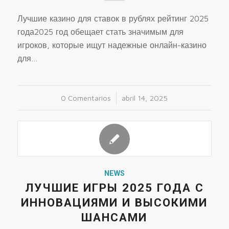
Лучшие казино для ставок в рублях рейтинг 2025
года2025 год обещает стать значимым для
игроков, которые ищут надежные онлайн-казино
для…
0 Comentarios
/
abril 14, 2025
NEWS
ЛУЧШИЕ ИГРЫ 2025 ГОДА С
ИННОВАЦИЯМИ И ВЫСОКИМИ
ШАНСАМИ