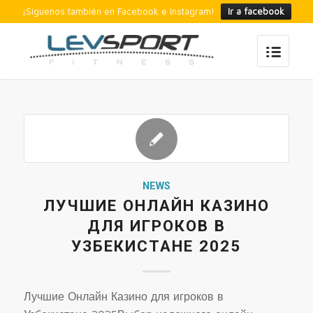
¡Síguenos también en Facebook e Instagram!
Ir a facebook
NEWS
ЛУЧШИЕ ОНЛАЙН КАЗИНО
ДЛЯ ИГРОКОВ В
УЗБЕКИСТАНЕ 2025
Лучшие Онлайн Казино для игроков в