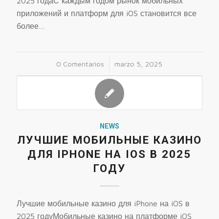
2025 годаС каждым годом рынок мобильных
приложений и платформ для iOS становится все
более…
0 Comentarios
/
marzo 5, 2025
NEWS
ЛУЧШИЕ МОБИЛЬНЫЕ КАЗИНО
ДЛЯ IPHONE НА IOS В 2025
ГОДУ
Лучшие мобильные казино для iPhone на iOS в
2025 годуМобильные казино на платформе iOS