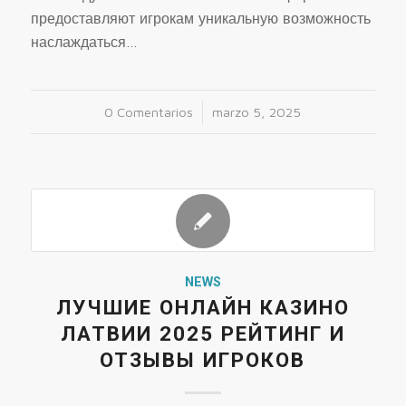
предоставляют игрокам уникальную возможность
наслаждаться…
0 Comentarios
/
marzo 5, 2025
NEWS
ЛУЧШИЕ ОНЛАЙН КАЗИНО
ЛАТВИИ 2025 РЕЙТИНГ И
ОТЗЫВЫ ИГРОКОВ