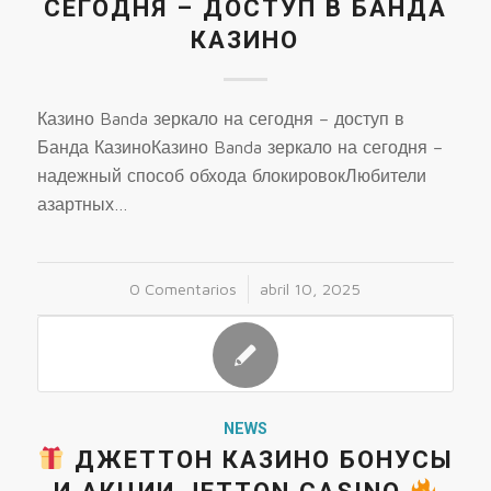
СЕГОДНЯ – ДОСТУП В БАНДА
КАЗИНО
Казино Banda зеркало на сегодня – доступ в
Банда КазиноКазино Banda зеркало на сегодня –
надежный способ обхода блокировокЛюбители
азартных…
0 Comentarios
/
abril 10, 2025
NEWS
ДЖЕТТОН КАЗИНО БОНУСЫ