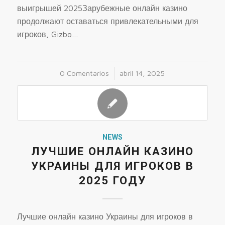
выигрышей 2025Зарубежные онлайн казино
продолжают оставаться привлекательными для
игроков, Gizbo…
0 Comentarios
/
abril 14, 2025
NEWS
ЛУЧШИЕ ОНЛАЙН КАЗИНО
УКРАИНЫ ДЛЯ ИГРОКОВ В
2025 ГОДУ
Лучшие онлайн казино Украины для игроков в