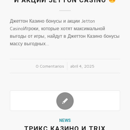
И АКЦИИ JETTON CASINO
Джеттон Казино бонусы и акции Jetton
CasinoИгроки, которые хотят максимальной
выгоды от игры, найдут в Джеттон Казино бонусы
массу выгодных…
0 Comentarios
/
abril 4, 2025
NEWS
ТРИКС КАЗИНО И TRIX