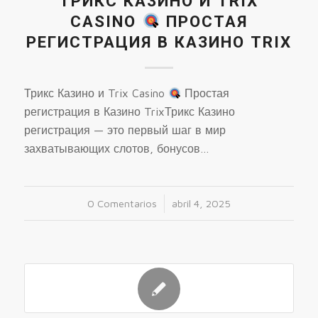
ТРИКС КАЗИНО И TRIX
CASINO
ПРОСТАЯ
РЕГИСТРАЦИЯ В КАЗИНО TRIX
Трикс Казино и Trix Casino
Простая
регистрация в Казино TrixТрикс Казино
регистрация — это первый шаг в мир
захватывающих слотов, бонусов…
0 Comentarios
/
abril 4, 2025