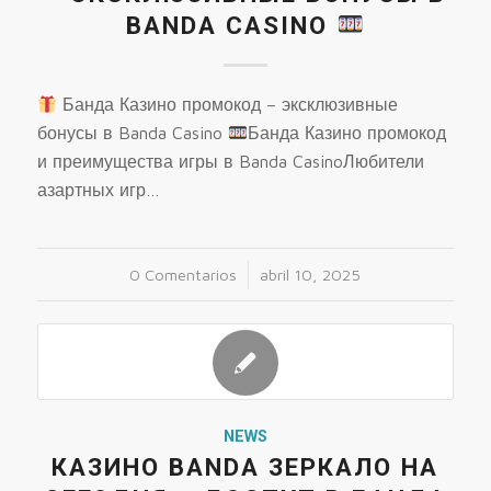
BANDA CASINO
Банда Казино промокод – эксклюзивные
бонусы в Banda Casino
Банда Казино промокод
и преимущества игры в Banda CasinoЛюбители
азартных игр…
0 Comentarios
/
abril 10, 2025
NEWS
КАЗИНО BANDA ЗЕРКАЛО НА