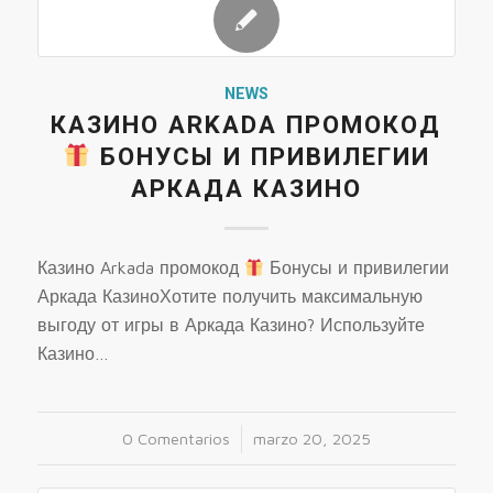
NEWS
КАЗИНО ARKADA ПРОМОКОД
БОНУСЫ И ПРИВИЛЕГИИ
АРКАДА КАЗИНО
Казино Arkada промокод
Бонусы и привилегии
Аркада КазиноХотите получить максимальную
выгоду от игры в Аркада Казино? Используйте
Казино…
0 Comentarios
/
marzo 20, 2025