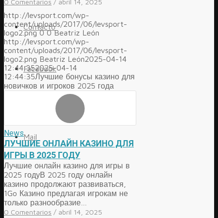
0 Comentarios
/
abril 14, 2025
http://levsport.com/wp-
content/uploads/2017/06/levsport-
Contacto
logo2.png
0
0
Beatriz León
http://levsport.com/wp-
content/uploads/2017/06/levsport-
logo2.png
Beatriz León
2025-04-14
12:44:35
2025-04-14
Facebook
12:44:35
Лучшие бонусы казино для
новичков и игроков 2025 года
Instagram
News
Mail
ЛУЧШИЕ ОНЛАЙН КАЗИНО ДЛЯ
ИГРЫ В 2025 ГОДУ
Лучшие онлайн казино для игры в
2025 годуВ 2025 году онлайн
казино продолжают развиваться,
1Go Казино предлагая игрокам не
только разнообразие…
0 Comentarios
/
abril 14, 2025