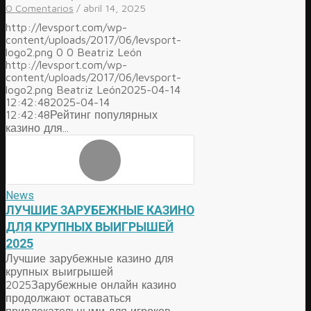
0 Comentarios
/
abril 14, 2025
http://levsport.com/wp-
content/uploads/2017/06/levsport-
logo2.png
0
0
Beatriz León
http://levsport.com/wp-
content/uploads/2017/06/levsport-
logo2.png
Beatriz León
2025-04-14
12:42:48
2025-04-14
12:42:48
Рейтинг популярных
казино для...
News
ЛУЧШИЕ ЗАРУБЕЖНЫЕ КАЗИНО
ДЛЯ КРУПНЫХ ВЫИГРЫШЕЙ
2025
Лучшие зарубежные казино для
крупных выигрышей
2025Зарубежные онлайн казино
продолжают оставаться