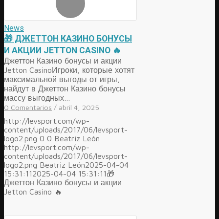
News
🎁 ДЖЕТТОН КАЗИНО БОНУСЫ
И АКЦИИ JETTON CASINO 🔥
Джеттон Казино бонусы и акции
Jetton CasinoИгроки, которые хотят
максимальной выгоды от игры,
найдут в Джеттон Казино бонусы
массу выгодных…
0 Comentarios
/
abril 4, 2025
http://levsport.com/wp-
content/uploads/2017/06/levsport-
logo2.png
0
0
Beatriz León
http://levsport.com/wp-
content/uploads/2017/06/levsport-
logo2.png
Beatriz León
2025-04-04
15:31:11
2025-04-04 15:31:11
🎁
Джеттон Казино бонусы и акции
Jetton Casino 🔥