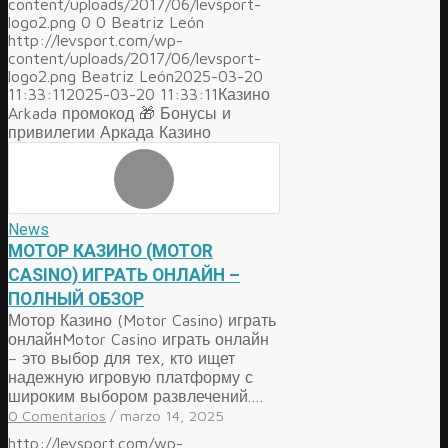
content/uploads/2017/06/levsport-
logo2.png
0
0
Beatriz León
http://levsport.com/wp-
content/uploads/2017/06/levsport-
logo2.png
Beatriz León
2025-03-20
11:33:11
2025-03-20 11:33:11
Казино
Arkada промокод 🎁 Бонусы и
привилегии Аркада Казино
News
МОТОР КАЗИНО (MOTOR
CASINO) ИГРАТЬ ОНЛАЙН –
ПОЛНЫЙ ОБЗОР
Мотор Казино (Motor Casino) играть
онлайнMotor Casino играть онлайн
– это выбор для тех, кто ищет
надежную игровую платформу с
широким выбором развлечений.…
0 Comentarios
/
marzo 14, 2025
http://levsport.com/wp-