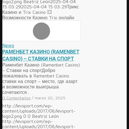
logo2.png
Beatriz León
2025-04-04
15:03:29
2025-04-04 15:03:29
Трикс
Казино и Trix Casino 💥
Возможности Казино Trix онлайн
News
РАМЕНБЕТ КАЗИНО (RAMENBET
CASINO) – СТАВКИ НА СПОРТ
Раменбет Казино (Ramenbet Casino)
– Ставки на спортДобро
пожаловать в Ramenbet Casino
ставки на спорт – место, где азарт
и возможности выигрыша
сочетаются…
0 Comentarios
/
marzo 20, 2025
http://levsport.com/wp-
content/uploads/2017/06/levsport-
logo2.png
0
0
Beatriz León
http://levsport.com/wp-
content/uploads/2017/06/levsport-