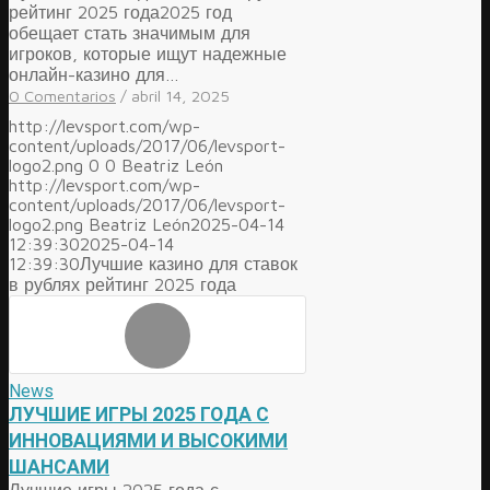
рейтинг 2025 года2025 год
обещает стать значимым для
игроков, которые ищут надежные
онлайн-казино для…
0 Comentarios
/
abril 14, 2025
http://levsport.com/wp-
content/uploads/2017/06/levsport-
logo2.png
0
0
Beatriz León
http://levsport.com/wp-
content/uploads/2017/06/levsport-
logo2.png
Beatriz León
2025-04-14
12:39:30
2025-04-14
12:39:30
Лучшие казино для ставок
в рублях рейтинг 2025 года
News
ЛУЧШИЕ ИГРЫ 2025 ГОДА С
ИННОВАЦИЯМИ И ВЫСОКИМИ
ШАНСАМИ