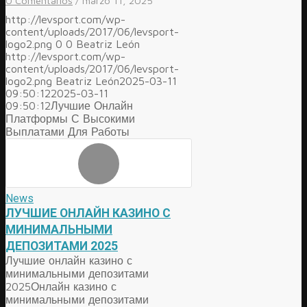
0 Comentarios
/
marzo 11, 2025
http://levsport.com/wp-
content/uploads/2017/06/levsport-
logo2.png
0
0
Beatriz León
http://levsport.com/wp-
content/uploads/2017/06/levsport-
logo2.png
Beatriz León
2025-03-11
09:50:12
2025-03-11
09:50:12
Лучшие Онлайн
Платформы С Высокими
Выплатами Для Работы
News
ЛУЧШИЕ ОНЛАЙН КАЗИНО С
МИНИМАЛЬНЫМИ
ДЕПОЗИТАМИ 2025
Лучшие онлайн казино с
минимальными депозитами
2025Онлайн казино с
минимальными депозитами