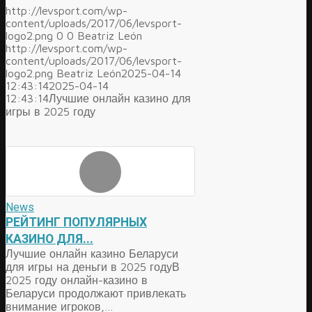
http://levsport.com/wp-
content/uploads/2017/06/levsport-
logo2.png
0
0
Beatriz León
http://levsport.com/wp-
content/uploads/2017/06/levsport-
logo2.png
Beatriz León
2025-04-14
12:43:14
2025-04-14
12:43:14
Лучшие онлайн казино для
игры в 2025 году
News
РЕЙТИНГ ПОПУЛЯРНЫХ
КАЗИНО ДЛЯ...
Лучшие онлайн казино Беларуси
для игры на деньги в 2025 годуВ
2025 году онлайн-казино в
Беларуси продолжают привлекать
внимание игроков,…