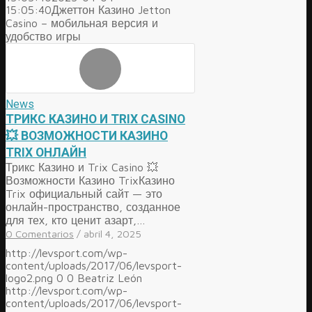
15:05:40
Джеттон Казино Jetton
Casino – мобильная версия и
удобство игры
News
ТРИКС КАЗИНО И TRIX CASINO
💥 ВОЗМОЖНОСТИ КАЗИНО
TRIX ОНЛАЙН
Трикс Казино и Trix Casino 💥
Возможности Казино TrixКазино
Trix официальный сайт — это
онлайн-пространство, созданное
для тех, кто ценит азарт,…
0 Comentarios
/
abril 4, 2025
http://levsport.com/wp-
content/uploads/2017/06/levsport-
logo2.png
0
0
Beatriz León
http://levsport.com/wp-
content/uploads/2017/06/levsport-