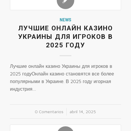
NEWS
ЛУЧШИЕ ОНЛАЙН КАЗИНО
УКРАИНЫ ДЛЯ ИГРОКОВ В
2025 ГОДУ
Лучшие онлайн казино Украины для игроков в
2025 годуОнлайн казино становятся все более
популярными в Украине. В 2025 году игорная
индустрия…
0 Comentarios
/
abril 14, 2025