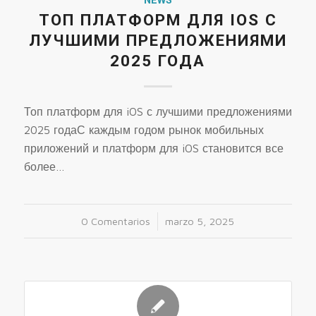
NEWS
ТОП ПЛАТФОРМ ДЛЯ IOS С
ЛУЧШИМИ ПРЕДЛОЖЕНИЯМИ
2025 ГОДА
Топ платформ для iOS с лучшими предложениями
2025 годаС каждым годом рынок мобильных
приложений и платформ для iOS становится все
более…
0 Comentarios
/
marzo 5, 2025