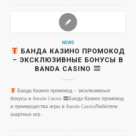
NEWS
БАНДА КАЗИНО ПРОМОКОД
– ЭКСКЛЮЗИВНЫЕ БОНУСЫ В
BANDA CASINO
Банда Казино промокод – эксклюзивные
бонусы в Banda Casino
Банда Казино промокод
и преимущества игры в Banda CasinoЛюбители
азартных игр…