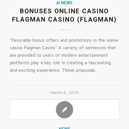
AI NEWS
BONUSES ONLINE CASINO
FLAGMAN CASINO (FLAGMAN)
"Favorable bonus offers and promotions in the online
casino Flagman Casino" A variety of sentences that
are provided to users of modern entertainment
platforms play a key role in creating a fascinating
and exciting experience. These proposals…
marzo 6, 2025