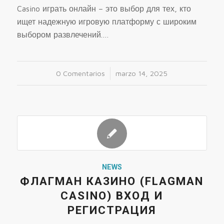
Casino играть онлайн – это выбор для тех, кто
ищет надежную игровую платформу с широким
выбором развлечений.…
0 Comentarios
/
marzo 14, 2025
NEWS
ФЛАГМАН КАЗИНО (FLAGMAN
CASINO) ВХОД И
РЕГИСТРАЦИЯ