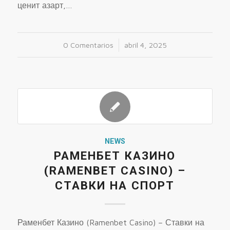
ценит азарт,…
0 Comentarios
/
abril 4, 2025
NEWS
РАМЕНБЕТ КАЗИНО
(RAMENBET CASINO) –
СТАВКИ НА СПОРТ
Раменбет Казино (Ramenbet Casino) – Ставки на