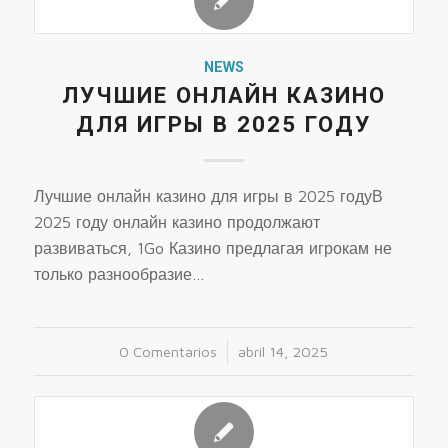
NEWS
ЛУЧШИЕ ОНЛАЙН КАЗИНО
ДЛЯ ИГРЫ В 2025 ГОДУ
Лучшие онлайн казино для игры в 2025 годуВ
2025 году онлайн казино продолжают
развиваться, 1Go Казино предлагая игрокам не
только разнообразие…
0 Comentarios
/
abril 14, 2025