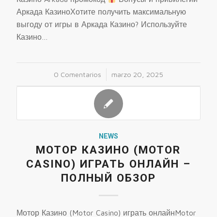
Аркада КазиноХотите получить максимальную
выгоду от игры в Аркада Казино? Используйте
Казино…
0 Comentarios
/
marzo 20, 2025
NEWS
МОТОР КАЗИНО (MOTOR
CASINO) ИГРАТЬ ОНЛАЙН –
ПОЛНЫЙ ОБЗОР
Мотор Казино (Motor Casino) играть онлайнMotor