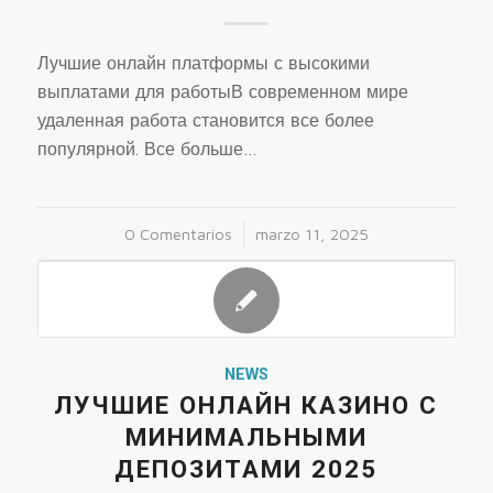
Лучшие онлайн платформы с высокими
выплатами для работыВ современном мире
удаленная работа становится все более
популярной. Все больше…
0 Comentarios
/
marzo 11, 2025
NEWS
ЛУЧШИЕ ОНЛАЙН КАЗИНО С
МИНИМАЛЬНЫМИ
ДЕПОЗИТАМИ 2025