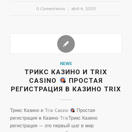
0 Comentarios
/
abril 4, 2025
NEWS
ТРИКС КАЗИНО И TRIX
CASINO
ПРОСТАЯ
РЕГИСТРАЦИЯ В КАЗИНО TRIX
Трикс Казино и Trix Casino
Простая
регистрация в Казино TrixТрикс Казино
регистрация — это первый шаг в мир