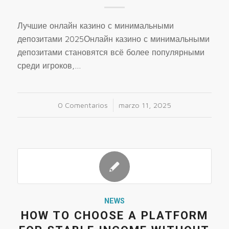
Лучшие онлайн казино с минимальными
депозитами 2025Онлайн казино с минимальными
депозитами становятся всё более популярными
среди игроков,…
0 Comentarios
/
marzo 11, 2025
NEWS
HOW TO CHOOSE A PLATFORM