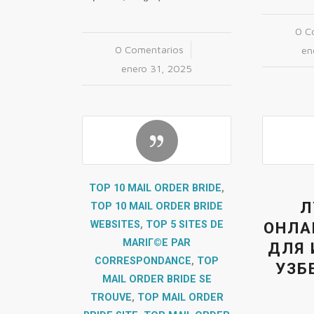
0 C
0 Comentarios
/
en
enero 31, 2025
TOP 10 MAIL ORDER BRIDE
,
Л
TOP 10 MAIL ORDER BRIDE
WEBSITES
,
TOP 5 SITES DE
ОНЛА
MARIГ©E PAR
ДЛЯ 
CORRESPONDANCE
,
TOP
УЗБ
MAIL ORDER BRIDE SE
TROUVE
,
TOP MAIL ORDER