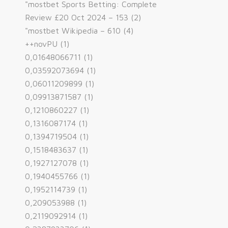
"mostbet Sports Betting: Complete
Review £20 Oct 2024 – 153
(2)
"mostbet Wikipedia – 610
(4)
++novPU
(1)
0,01648066711
(1)
0,03592073694
(1)
0,06011209899
(1)
0,09913871587
(1)
0,1210860227
(1)
0,1316087174
(1)
0,1394719504
(1)
0,1518483637
(1)
0,1927127078
(1)
0,1940455766
(1)
0,1952114739
(1)
0,209053988
(1)
0,2119092914
(1)