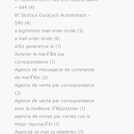
– 644
(4)
81 Slottica Gorących Automatach –
590
(4)
a legitimate mail order bride
(3)
a mail order bride
(6)
a16z generative ai
(1)
Acheter la mariГ©e par
correspondance
(1)
Agence de messagerie de commande
de mariГ©e
(2)
Agence de vente par correspondance
(2)
Agence de vente par correspondance
avec la meilleure rГ©putation
(1)
agencia de novias por correo con la
mejor reputaciГіn
(1)
Agencija za mail za mladenku
(1)