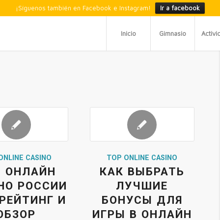
¡Síguenos también en Facebook e Instagram!
Ir a facebook
Inicio
Gimnasio
Activ
ONLINE CASINO
TOP ONLINE CASINO
П ОНЛАЙН
КАК ВЫБРАТЬ
НО РОССИИ
ЛУЧШИЕ
 РЕЙТИНГ И
БОНУСЫ ДЛЯ
ОБЗОР
ИГРЫ В ОНЛАЙН