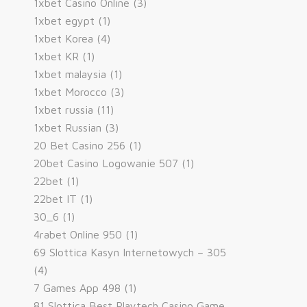
1xbet Casino Online
(3)
1xbet egypt
(1)
1xbet Korea
(4)
1xbet KR
(1)
1xbet malaysia
(1)
1xbet Morocco
(3)
1xbet russia
(11)
1xbet Russian
(3)
20 Bet Casino 256
(1)
20bet Casino Logowanie 507
(1)
22bet
(1)
22bet IT
(1)
30_6
(1)
4rabet Online 950
(1)
69 Slottica Kasyn Internetowych – 305
(4)
7 Games App 498
(1)
81 Slottica Best Playtech Casino Game