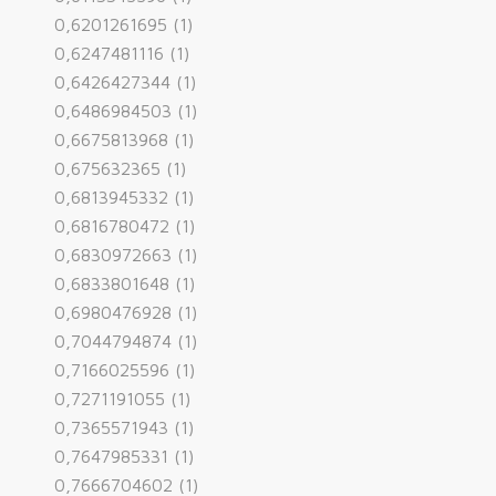
0,6201261695
(1)
0,6247481116
(1)
0,6426427344
(1)
0,6486984503
(1)
0,6675813968
(1)
0,675632365
(1)
0,6813945332
(1)
0,6816780472
(1)
0,6830972663
(1)
0,6833801648
(1)
0,6980476928
(1)
0,7044794874
(1)
0,7166025596
(1)
0,7271191055
(1)
0,7365571943
(1)
0,7647985331
(1)
0,7666704602
(1)