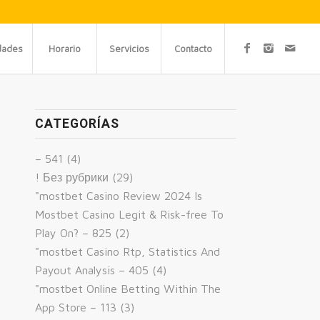
idades
Horario
Servicios
Contacto
CATEGORÍAS
– 541
(4)
! Без рубрики
(29)
"mostbet Casino Review 2024 Is
Mostbet Casino Legit & Risk-free To
Play On? – 825
(2)
"mostbet Casino Rtp, Statistics And
Payout Analysis – 405
(4)
"‎mostbet Online Betting Within The
App Store – 113
(3)