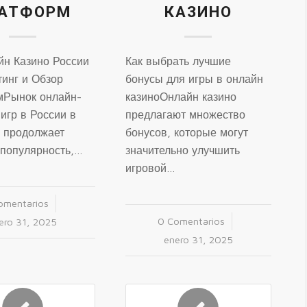
АТФОРМ
КАЗИНО
йн Казино России
Как выбрать лучшие
тинг и Обзор
бонусы для игры в онлайн
Рынок онлайн-
казиноОнлайн казино
игр в России в
предлагают множество
у продолжает
бонусов, которые могут
 популярность,…
значительно улучшить
игровой…
omentarios
/
0 Comentarios
/
ero 31, 2025
enero 31, 2025