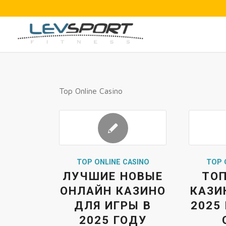
Top Online Casino
TOP ONLINE CASINO
TOP 
ЛУЧШИЕ НОВЫЕ
ТО
ОНЛАЙН КАЗИНО
КАЗИ
ДЛЯ ИГРЫ В
2025
2025 ГОДУ