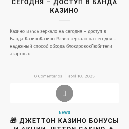
СЕГОДНЯ – ДОСТУП В БАНДА
КАЗИНО
Казино Banda зеркало на сегодня – доступ в
Банда КазиноКазино Banda зеркало на сегодня –
надежный способ обхода блокировокЛюбители
азартных…
0 Comentarios
/
abril 10, 2025
NEWS
🎁 ДЖЕТТОН КАЗИНО БОНУСЫ