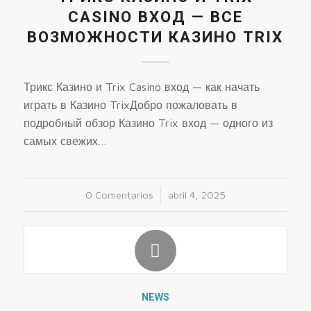
CASINO ВХОД — ВСЕ
ВОЗМОЖНОСТИ КАЗИНО TRIX
Трикс Казино и Trix Casino вход — как начать
играть в Казино TrixДобро пожаловать в
подробный обзор Казино Trix вход — одного из
самых свежих…
0 Comentarios
/
abril 4, 2025
NEWS