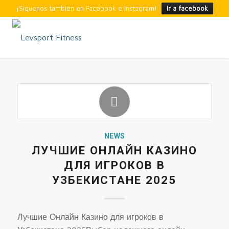
¡Síguenos también en Facebook e Instagram!
Ir a facebook
NEWS
ЛУЧШИЕ ОНЛАЙН КАЗИНО
ДЛЯ ИГРОКОВ В
УЗБЕКИСТАНЕ 2025
Лучшие Онлайн Казино для игроков в