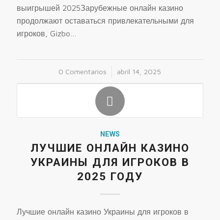
выигрышей 2025Зарубежные онлайн казино
продолжают оставаться привлекательными для
игроков, Gizbo…
0 Comentarios
/
abril 14, 2025
NEWS
ЛУЧШИЕ ОНЛАЙН КАЗИНО
УКРАИНЫ ДЛЯ ИГРОКОВ В
2025 ГОДУ
Лучшие онлайн казино Украины для игроков в