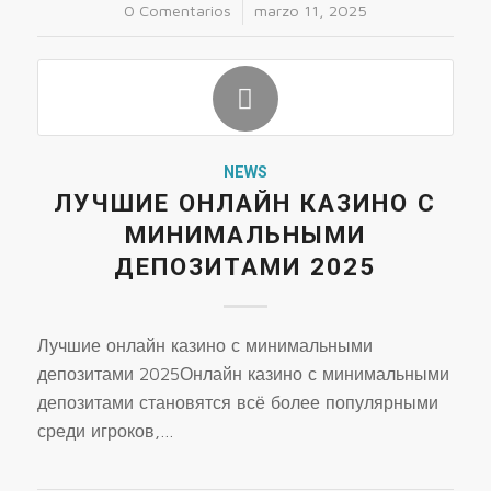
0 Comentarios
/
marzo 11, 2025
NEWS
ЛУЧШИЕ ОНЛАЙН КАЗИНО С
МИНИМАЛЬНЫМИ
ДЕПОЗИТАМИ 2025
Лучшие онлайн казино с минимальными
депозитами 2025Онлайн казино с минимальными
депозитами становятся всё более популярными
среди игроков,…