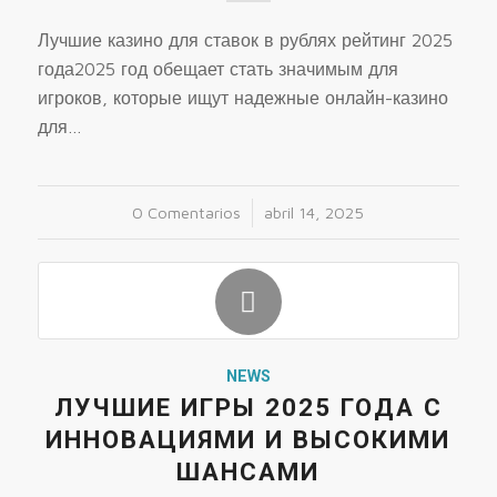
Лучшие казино для ставок в рублях рейтинг 2025
года2025 год обещает стать значимым для
игроков, которые ищут надежные онлайн-казино
для…
0 Comentarios
/
abril 14, 2025
NEWS
ЛУЧШИЕ ИГРЫ 2025 ГОДА С
ИННОВАЦИЯМИ И ВЫСОКИМИ
ШАНСАМИ