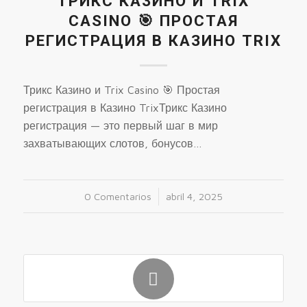
ТРИКС КАЗИНО И TRIX
CASINO 🎯 ПРОСТАЯ
РЕГИСТРАЦИЯ В КАЗИНО TRIX
Трикс Казино и Trix Casino 🎯 Простая
регистрация в Казино TrixТрикс Казино
регистрация — это первый шаг в мир
захватывающих слотов, бонусов…
0 Comentarios
/
abril 4, 2025