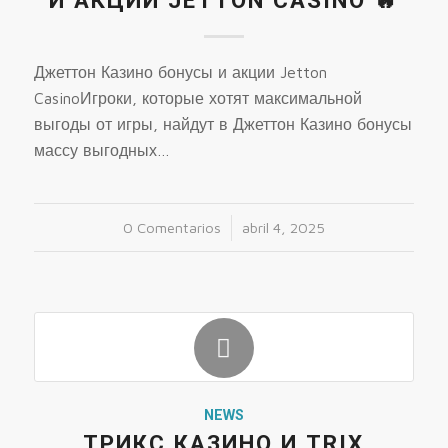
И АКЦИИ JETTON CASINO 🔥
Джеттон Казино бонусы и акции Jetton
CasinoИгроки, которые хотят максимальной
выгоды от игры, найдут в Джеттон Казино бонусы
массу выгодных…
0 Comentarios
/
abril 4, 2025
NEWS
ТРИКС КАЗИНО И TRIX