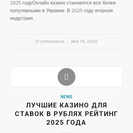
2025 годуОнлайн казино становятся все более
популярными в Украине. В 2025 году игорная
индустрия…
0 Comentarios
/
abril 14, 2025
NEWS
ЛУЧШИЕ КАЗИНО ДЛЯ
СТАВОК В РУБЛЯХ РЕЙТИНГ
2025 ГОДА