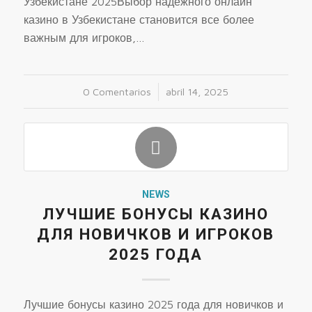
Узбекистане 2025Выбор надежного онлайн
казино в Узбекистане становится все более
важным для игроков,…
0 Comentarios
/
abril 14, 2025
NEWS
ЛУЧШИЕ БОНУСЫ КАЗИНО
ДЛЯ НОВИЧКОВ И ИГРОКОВ
2025 ГОДА
Лучшие бонусы казино 2025 года для новичков и