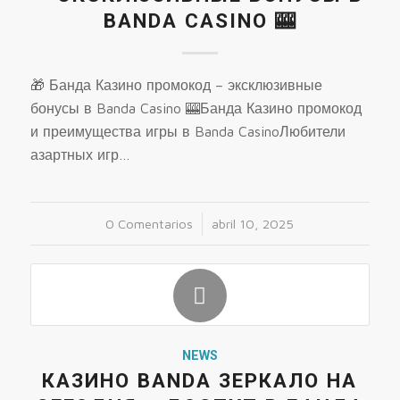
BANDA CASINO 🎰
🎁 Банда Казино промокод – эксклюзивные
бонусы в Banda Casino 🎰Банда Казино промокод
и преимущества игры в Banda CasinoЛюбители
азартных игр…
0 Comentarios
/
abril 10, 2025
NEWS
КАЗИНО BANDA ЗЕРКАЛО НА