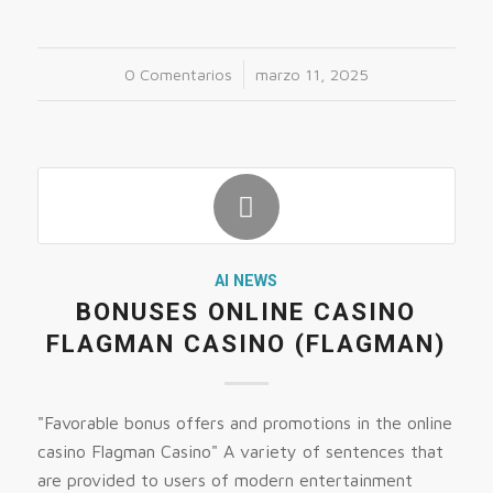
0 Comentarios
/
marzo 11, 2025
AI NEWS
BONUSES ONLINE CASINO
FLAGMAN CASINO (FLAGMAN)
"Favorable bonus offers and promotions in the online
casino Flagman Casino" A variety of sentences that
are provided to users of modern entertainment