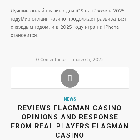
Лучшие онлайн казино для iOS на iPhone в 2025
годуМир онлайн казино продолжает развиваться
с каждым годом, и в 2025 году игра на iPhone
становится…
0 Comentarios
/
marzo 5, 2025
NEWS
REVIEWS FLAGMAN CASINO
OPINIONS AND RESPONSE
FROM REAL PLAYERS FLAGMAN
CASINO