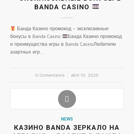
BANDA CASINO
Банда Казино промокод – эксклюзивные
бонусы в Banda Casino
Банда Казино промокод
и преимущества игры в Banda CasinoЛюбители
азартных игр…
0 Comentarios
/
abril 10, 2025
NEWS
КАЗИНО BANDA ЗЕРКАЛО НА