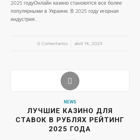
2025 годуОнлайн казино становятся все более
популярными в Украине. В 2025 году игорная
индустрия…
0 Comentarios
/
abril 14, 2025
NEWS
ЛУЧШИЕ КАЗИНО ДЛЯ
СТАВОК В РУБЛЯХ РЕЙТИНГ
2025 ГОДА