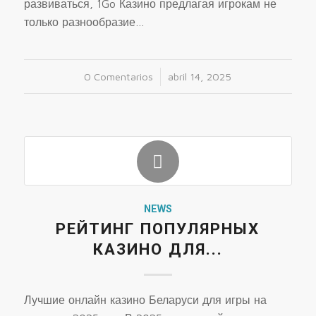
развиваться, 1Go Казино предлагая игрокам не
только разнообразие…
0 Comentarios
/
abril 14, 2025
NEWS
РЕЙТИНГ ПОПУЛЯРНЫХ
КАЗИНО ДЛЯ...
Лучшие онлайн казино Беларуси для игры на