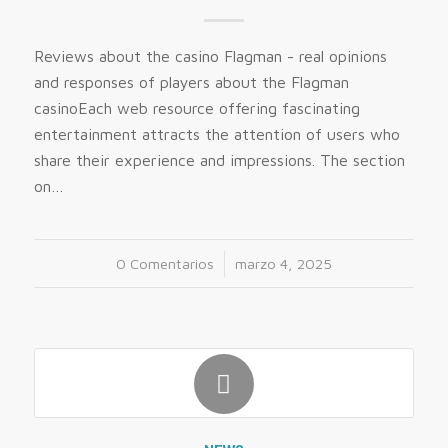
Reviews about the casino Flagman - real opinions
and responses of players about the Flagman
casinoEach web resource offering fascinating
entertainment attracts the attention of users who
share their experience and impressions. The section
on…
0 Comentarios
/
marzo 4, 2025