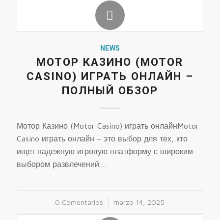
NEWS
МОТОР КАЗИНО (MOTOR
CASINO) ИГРАТЬ ОНЛАЙН –
ПОЛНЫЙ ОБЗОР
Мотор Казино (Motor Casino) играть онлайнMotor
Casino играть онлайн – это выбор для тех, кто
ищет надежную игровую платформу с широким
выбором развлечений.…
0 Comentarios
/
marzo 14, 2025