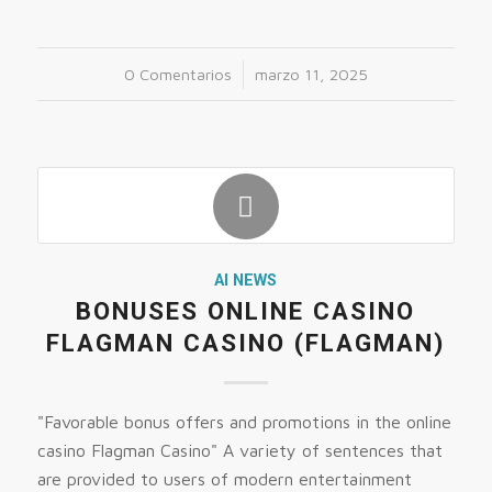
0 Comentarios
/
marzo 11, 2025
AI NEWS
BONUSES ONLINE CASINO
FLAGMAN CASINO (FLAGMAN)
"Favorable bonus offers and promotions in the online
casino Flagman Casino" A variety of sentences that
are provided to users of modern entertainment