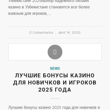
Узбекистане 2025Выбор надежного онлайн
казино в Узбекистане становится все более
важным для игроков,…
0 Comentarios
/
abril 14, 2025
NEWS
ЛУЧШИЕ БОНУСЫ КАЗИНО
ДЛЯ НОВИЧКОВ И ИГРОКОВ
2025 ГОДА
Лучшие бонусы казино 2025 года для новичков и