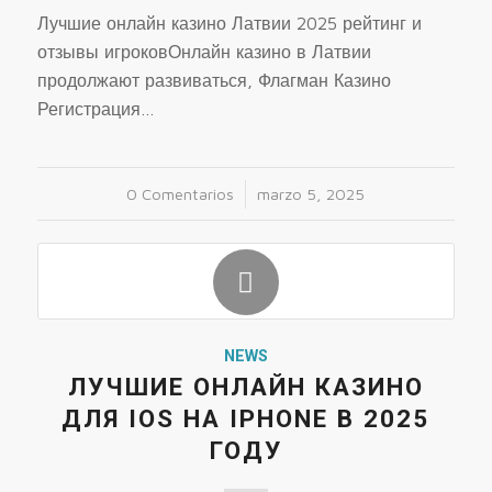
Лучшие онлайн казино Латвии 2025 рейтинг и
отзывы игроковОнлайн казино в Латвии
продолжают развиваться, Флагман Казино
Регистрация…
0 Comentarios
/
marzo 5, 2025
NEWS
ЛУЧШИЕ ОНЛАЙН КАЗИНО
ДЛЯ IOS НА IPHONE В 2025
ГОДУ