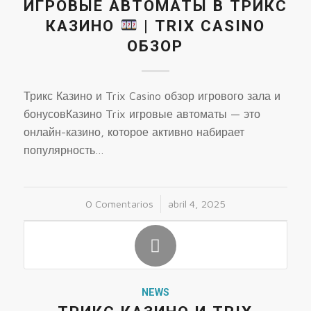
ИГРОВЫЕ АВТОМАТЫ В ТРИКС
КАЗИНО
| TRIX CASINO
ОБЗОР
Трикс Казино и Trix Casino обзор игрового зала и
бонусовКазино Trix игровые автоматы — это
онлайн-казино, которое активно набирает
популярность…
0 Comentarios
/
abril 4, 2025
NEWS