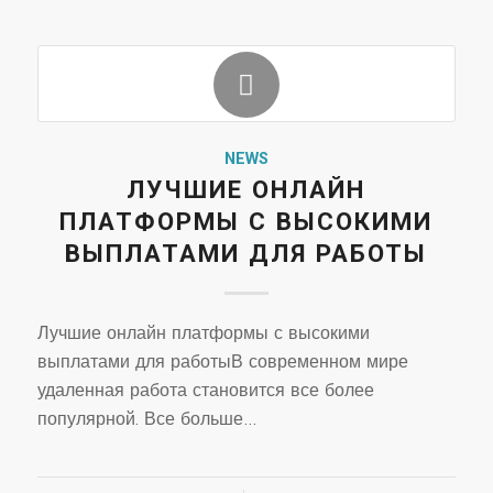
NEWS
ЛУЧШИЕ ОНЛАЙН
ПЛАТФОРМЫ С ВЫСОКИМИ
ВЫПЛАТАМИ ДЛЯ РАБОТЫ
Лучшие онлайн платформы с высокими
выплатами для работыВ современном мире
удаленная работа становится все более
популярной. Все больше…