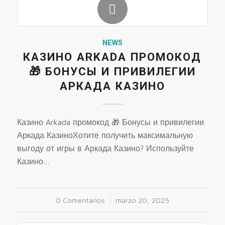
NEWS
КАЗИНО ARKADA ПРОМОКОД
🎁 БОНУСЫ И ПРИВИЛЕГИИ
АРКАДА КАЗИНО
Казино Arkada промокод 🎁 Бонусы и привилегии
Аркада КазиноХотите получить максимальную
выгоду от игры в Аркада Казино? Используйте
Казино…
0 Comentarios
/
marzo 20, 2025