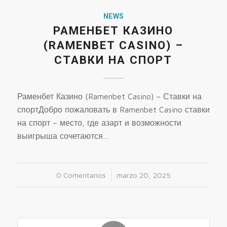
NEWS
РАМЕНБЕТ КАЗИНО
(RAMENBET CASINO) –
СТАВКИ НА СПОРТ
Раменбет Казино (Ramenbet Casino) – Ставки на
спортДобро пожаловать в Ramenbet Casino ставки
на спорт – место, где азарт и возможности
выигрыша сочетаются…
0 Comentarios
/
marzo 20, 2025