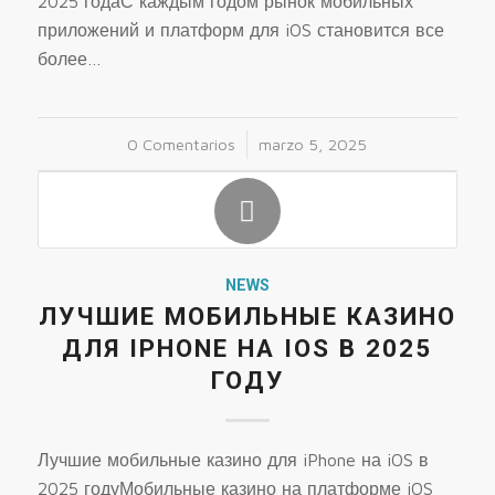
2025 годаС каждым годом рынок мобильных
приложений и платформ для iOS становится все
более…
0 Comentarios
/
marzo 5, 2025
NEWS
ЛУЧШИЕ МОБИЛЬНЫЕ КАЗИНО
ДЛЯ IPHONE НА IOS В 2025
ГОДУ
Лучшие мобильные казино для iPhone на iOS в
2025 годуМобильные казино на платформе iOS