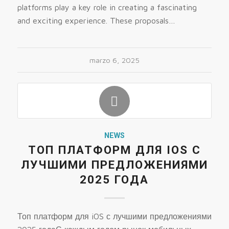
platforms play a key role in creating a fascinating
and exciting experience. These proposals…
marzo 6, 2025
NEWS
ТОП ПЛАТФОРМ ДЛЯ IOS С
ЛУЧШИМИ ПРЕДЛОЖЕНИЯМИ
2025 ГОДА
Топ платформ для iOS с лучшими предложениями