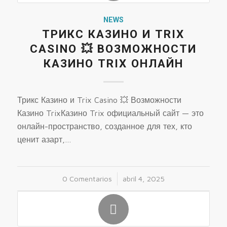
NEWS
ТРИКС КАЗИНО И TRIX
CASINO 💥 ВОЗМОЖНОСТИ
КАЗИНО TRIX ОНЛАЙН
Трикс Казино и Trix Casino 💥 Возможности
Казино TrixКазино Trix официальный сайт — это
онлайн-пространство, созданное для тех, кто
ценит азарт,…
0 Comentarios
/
abril 4, 2025