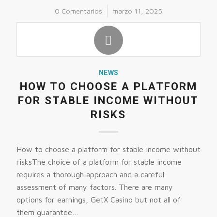
0 Comentarios
/
marzo 11, 2025
NEWS
HOW TO CHOOSE A PLATFORM
FOR STABLE INCOME WITHOUT
RISKS
How to choose a platform for stable income without
risksThe choice of a platform for stable income
requires a thorough approach and a careful
assessment of many factors. There are many
options for earnings, GetX Casino but not all of
them guarantee…