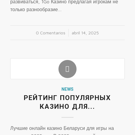
развиваться, 1Go Казино предлагая игрокам не
только разнообразие…
0 Comentarios
/
abril 14, 2025
NEWS
РЕЙТИНГ ПОПУЛЯРНЫХ
КАЗИНО ДЛЯ...
Лучшие онлайн казино Беларуси для игры на