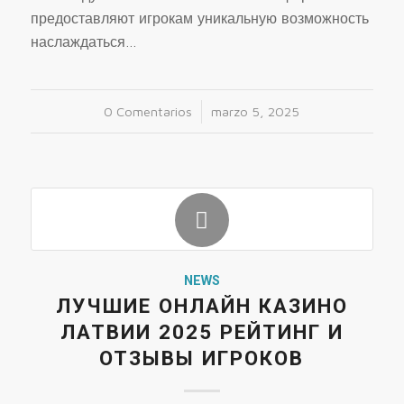
предоставляют игрокам уникальную возможность
наслаждаться…
0 Comentarios
/
marzo 5, 2025
NEWS
ЛУЧШИЕ ОНЛАЙН КАЗИНО
ЛАТВИИ 2025 РЕЙТИНГ И
ОТЗЫВЫ ИГРОКОВ