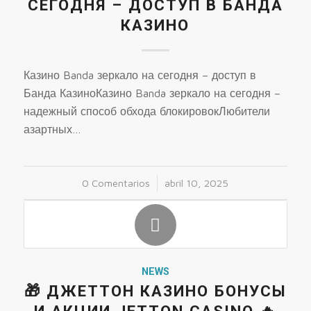
СЕГОДНЯ – ДОСТУП В БАНДА
КАЗИНО
Казино Banda зеркало на сегодня – доступ в
Банда КазиноКазино Banda зеркало на сегодня –
надежный способ обхода блокировокЛюбители
азартных…
0 Comentarios
/
abril 10, 2025
NEWS
🎁 ДЖЕТТОН КАЗИНО БОНУСЫ