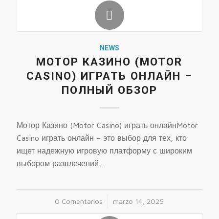
NEWS
МОТОР КАЗИНО (MOTOR
CASINO) ИГРАТЬ ОНЛАЙН –
ПОЛНЫЙ ОБЗОР
Мотор Казино (Motor Casino) играть онлайнMotor
Casino играть онлайн – это выбор для тех, кто
ищет надежную игровую платформу с широким
выбором развлечений.…
0 Comentarios
/
marzo 14, 2025