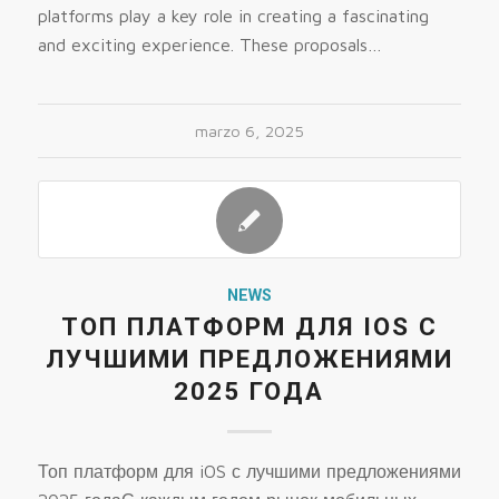
platforms play a key role in creating a fascinating
and exciting experience. These proposals…
marzo 6, 2025
NEWS
ТОП ПЛАТФОРМ ДЛЯ IOS С
ЛУЧШИМИ ПРЕДЛОЖЕНИЯМИ
2025 ГОДА
Топ платформ для iOS с лучшими предложениями