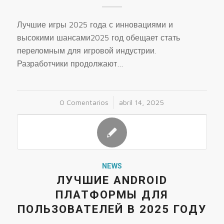
Лучшие игры 2025 года с инновациями и
высокими шансами2025 год обещает стать
переломным для игровой индустрии.
Разработчики продолжают…
0 Comentarios
/
abril 14, 2025
NEWS
ЛУЧШИЕ ANDROID
ПЛАТФОРМЫ ДЛЯ
ПОЛЬЗОВАТЕЛЕЙ В 2025 ГОДУ