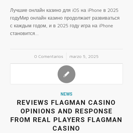
Лучшие онлайн казино для iOS на iPhone в 2025
годуМир онлайн казино продолжает развиваться
с каждым годом, и в 2025 году игра на iPhone
становится…
0 Comentarios
/
marzo 5, 2025
NEWS
REVIEWS FLAGMAN CASINO
OPINIONS AND RESPONSE
FROM REAL PLAYERS FLAGMAN
CASINO