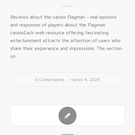
Reviews about the casino Flagman - real opinions
and responses of players about the Flagman
casinoEach web resource offering fascinating
entertainment attracts the attention of users who
share their experience and impressions. The section
on…
0 Comentarios
/
marzo 4, 2025