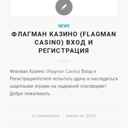
NEWS
ФЛАГМАН КАЗИНО (FLAGMAN
CASINO) ВХОД И
РЕГИСТРАЦИЯ
Флагман Казино (Flagman Casino) Вход и
РегистрацияХотите испытать удачу и насладиться
азартными играми на надежной платформе?
Добро пожаловать…
0 Comentarios
/
marzo 14, 2025