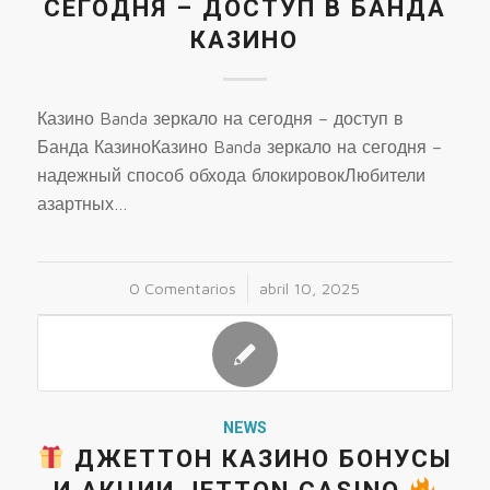
СЕГОДНЯ – ДОСТУП В БАНДА
КАЗИНО
Казино Banda зеркало на сегодня – доступ в
Банда КазиноКазино Banda зеркало на сегодня –
надежный способ обхода блокировокЛюбители
азартных…
0 Comentarios
/
abril 10, 2025
NEWS
ДЖЕТТОН КАЗИНО БОНУСЫ