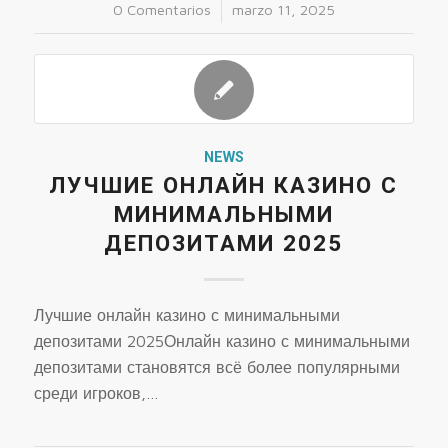
0 Comentarios
/
marzo 11, 2025
NEWS
ЛУЧШИЕ ОНЛАЙН КАЗИНО С
МИНИМАЛЬНЫМИ
ДЕПОЗИТАМИ 2025
Лучшие онлайн казино с минимальными
депозитами 2025Онлайн казино с минимальными
депозитами становятся всё более популярными
среди игроков,…