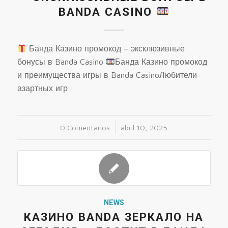
BANDA CASINO
Банда Казино промокод – эксклюзивные
бонусы в Banda Casino
Банда Казино промокод
и преимущества игры в Banda CasinoЛюбители
азартных игр…
0 Comentarios
/
abril 10, 2025
NEWS
КАЗИНО BANDA ЗЕРКАЛО НА