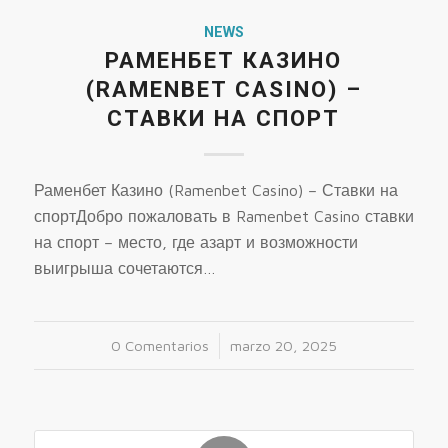
NEWS
РАМЕНБЕТ КАЗИНО
(RAMENBET CASINO) –
СТАВКИ НА СПОРТ
Раменбет Казино (Ramenbet Casino) – Ставки на
спортДобро пожаловать в Ramenbet Casino ставки
на спорт – место, где азарт и возможности
выигрыша сочетаются…
0 Comentarios
/
marzo 20, 2025