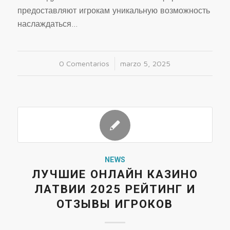
предоставляют игрокам уникальную возможность
наслаждаться…
0 Comentarios
/
marzo 5, 2025
NEWS
ЛУЧШИЕ ОНЛАЙН КАЗИНО
ЛАТВИИ 2025 РЕЙТИНГ И
ОТЗЫВЫ ИГРОКОВ