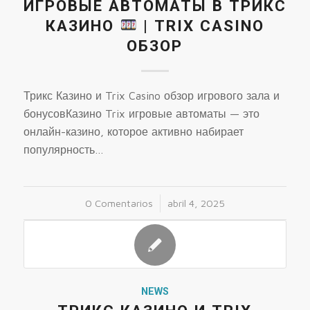
ИГРОВЫЕ АВТОМАТЫ В ТРИКС
КАЗИНО
| TRIX CASINO
ОБЗОР
Трикс Казино и Trix Casino обзор игрового зала и
бонусовКазино Trix игровые автоматы — это
онлайн-казино, которое активно набирает
популярность…
0 Comentarios
/
abril 4, 2025
NEWS