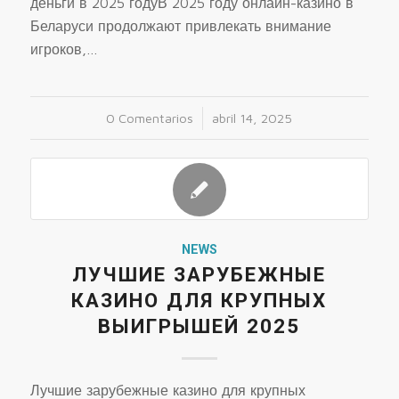
деньги в 2025 годуВ 2025 году онлайн-казино в
Беларуси продолжают привлекать внимание
игроков,…
0 Comentarios
/
abril 14, 2025
NEWS
ЛУЧШИЕ ЗАРУБЕЖНЫЕ
КАЗИНО ДЛЯ КРУПНЫХ
ВЫИГРЫШЕЙ 2025
Лучшие зарубежные казино для крупных