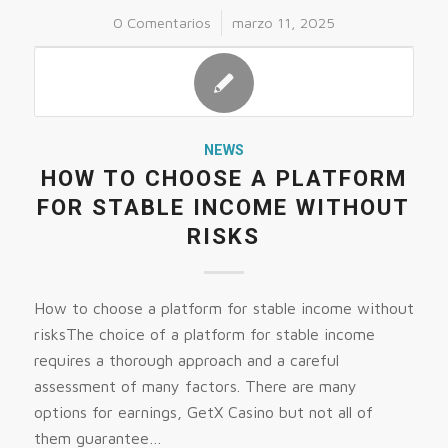
0 Comentarios
/
marzo 11, 2025
NEWS
HOW TO CHOOSE A PLATFORM
FOR STABLE INCOME WITHOUT
RISKS
How to choose a platform for stable income without
risksThe choice of a platform for stable income
requires a thorough approach and a careful
assessment of many factors. There are many
options for earnings, GetX Casino but not all of
them guarantee…