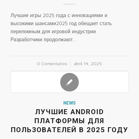
Лучшие игры 2025 года с инновациями и
высокими шансами2025 год обещает стать
переломным для игровой индустрии.
Разработчики продолжают…
0 Comentarios
/
abril 14, 2025
NEWS
ЛУЧШИЕ ANDROID
ПЛАТФОРМЫ ДЛЯ
ПОЛЬЗОВАТЕЛЕЙ В 2025 ГОДУ