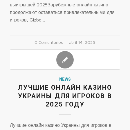
выигрышей 2025Зарубежные онлайн казино
продолжают оставаться привлекательными для
игроков, Gizbo…
0 Comentarios
/
abril 14, 2025
NEWS
ЛУЧШИЕ ОНЛАЙН КАЗИНО
УКРАИНЫ ДЛЯ ИГРОКОВ В
2025 ГОДУ
Лучшие онлайн казино Украины для игроков в