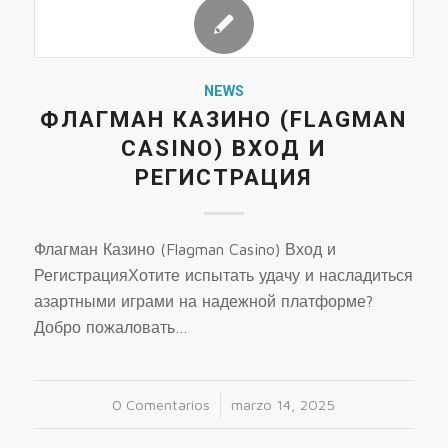
NEWS
ФЛАГМАН КАЗИНО (FLAGMAN
CASINO) ВХОД И
РЕГИСТРАЦИЯ
Флагман Казино (Flagman Casino) Вход и
РегистрацияХотите испытать удачу и насладиться
азартными играми на надежной платформе?
Добро пожаловать…
0 Comentarios
/
marzo 14, 2025