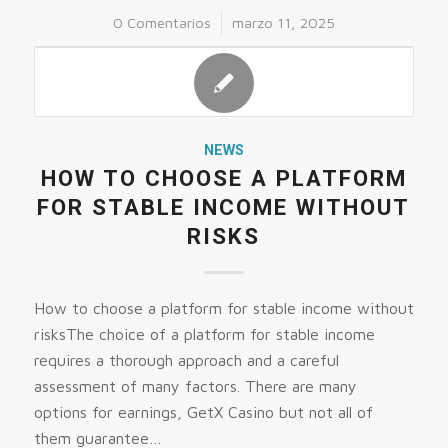
0 Comentarios
/
marzo 11, 2025
NEWS
HOW TO CHOOSE A PLATFORM
FOR STABLE INCOME WITHOUT
RISKS
How to choose a platform for stable income without
risksThe choice of a platform for stable income
requires a thorough approach and a careful
assessment of many factors. There are many
options for earnings, GetX Casino but not all of
them guarantee…