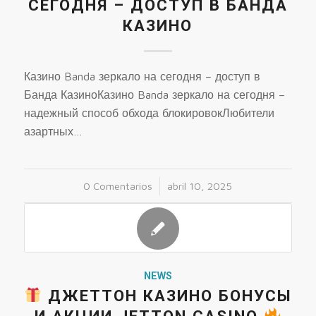
СЕГОДНЯ – ДОСТУП В БАНДА
КАЗИНО
Казино Banda зеркало на сегодня – доступ в
Банда КазиноКазино Banda зеркало на сегодня –
надежный способ обхода блокировокЛюбители
азартных…
0 Comentarios
/
abril 10, 2025
NEWS
ДЖЕТТОН КАЗИНО БОНУСЫ