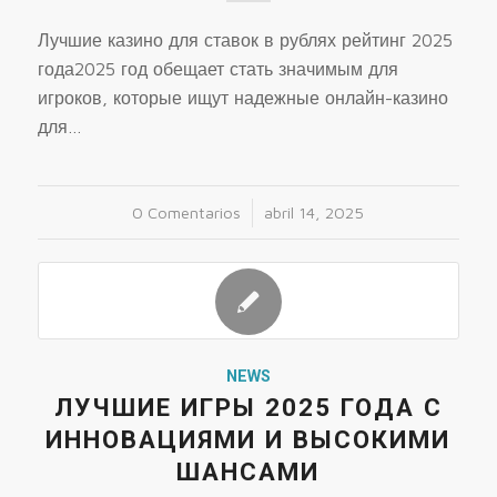
Лучшие казино для ставок в рублях рейтинг 2025
года2025 год обещает стать значимым для
игроков, которые ищут надежные онлайн-казино
для…
0 Comentarios
/
abril 14, 2025
NEWS
ЛУЧШИЕ ИГРЫ 2025 ГОДА С
ИННОВАЦИЯМИ И ВЫСОКИМИ
ШАНСАМИ