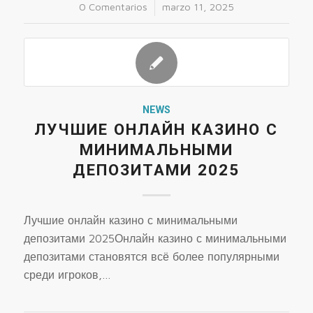
0 Comentarios
/
marzo 11, 2025
NEWS
ЛУЧШИЕ ОНЛАЙН КАЗИНО С
МИНИМАЛЬНЫМИ
ДЕПОЗИТАМИ 2025
Лучшие онлайн казино с минимальными
депозитами 2025Онлайн казино с минимальными
депозитами становятся всё более популярными
среди игроков,…