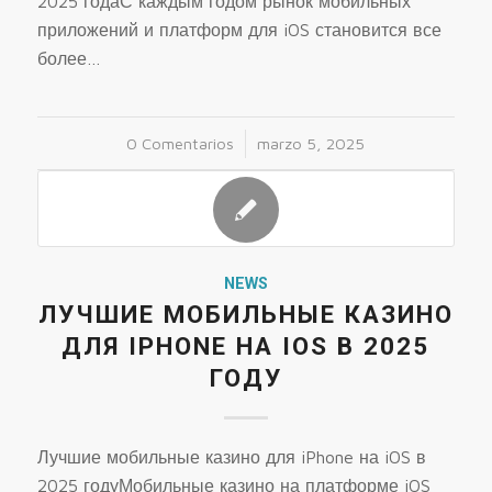
2025 годаС каждым годом рынок мобильных
приложений и платформ для iOS становится все
более…
0 Comentarios
/
marzo 5, 2025
NEWS
ЛУЧШИЕ МОБИЛЬНЫЕ КАЗИНО
ДЛЯ IPHONE НА IOS В 2025
ГОДУ
Лучшие мобильные казино для iPhone на iOS в
2025 годуМобильные казино на платформе iOS