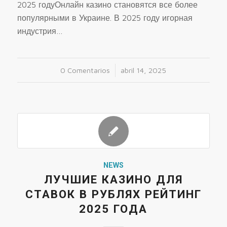
2025 годуОнлайн казино становятся все более
популярными в Украине. В 2025 году игорная
индустрия…
0 Comentarios
/
abril 14, 2025
NEWS
ЛУЧШИЕ КАЗИНО ДЛЯ
СТАВОК В РУБЛЯХ РЕЙТИНГ
2025 ГОДА