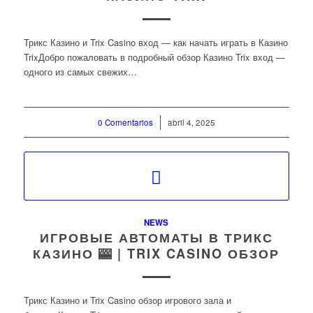
Трикс Казино и Trix Casino вход — как начать играть в Казино
TrixДобро пожаловать в подробный обзор Казино Trix вход —
одного из самых свежих…
0 Comentarios
/
abril 4, 2025
NEWS
ИГРОВЫЕ АВТОМАТЫ В ТРИКС
КАЗИНО 🎰 | TRIX CASINO ОБЗОР
Трикс Казино и Trix Casino обзор игрового зала и