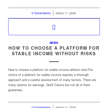
0 Comentarios
/
marzo 11, 2025
NEWS
HOW TO CHOOSE A PLATFORM FOR
STABLE INCOME WITHOUT RISKS
How to choose a platform for stable income without risksThe
choice of a platform for stable income requires a thorough
approach and a careful assessment of many factors. There are
many options for earnings, GetX Casino but not all of them
guarantee…
0 Comentarios
/
marzo 11, 2025