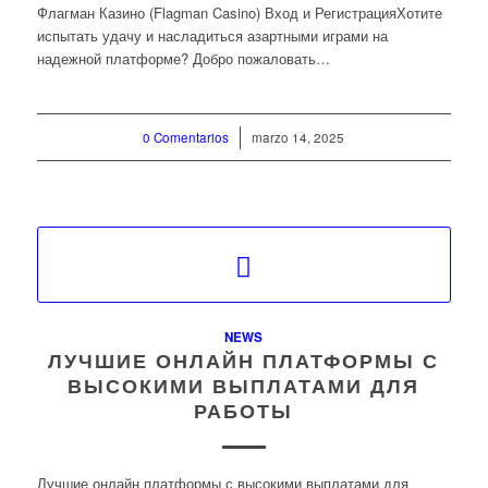
Флагман Казино (Flagman Casino) Вход и РегистрацияХотите
испытать удачу и насладиться азартными играми на
надежной платформе? Добро пожаловать…
0 Comentarios
/
marzo 14, 2025
NEWS
ЛУЧШИЕ ОНЛАЙН ПЛАТФОРМЫ С
ВЫСОКИМИ ВЫПЛАТАМИ ДЛЯ
РАБОТЫ
Лучшие онлайн платформы с высокими выплатами для