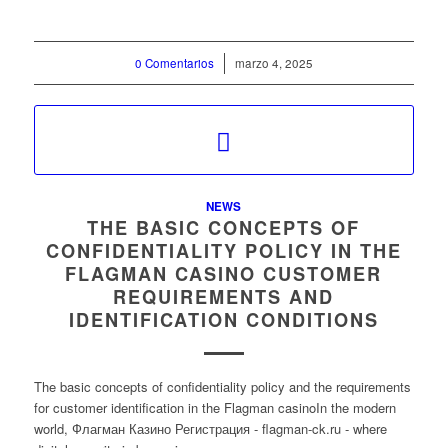
0 Comentarios
/
marzo 4, 2025
NEWS
THE BASIC CONCEPTS OF
CONFIDENTIALITY POLICY IN THE
FLAGMAN CASINO CUSTOMER
REQUIREMENTS AND
IDENTIFICATION CONDITIONS
The basic concepts of confidentiality policy and the requirements
for customer identification in the Flagman casinoIn the modern
world, Флагман Казино Регистрация - flagman-ck.ru - where