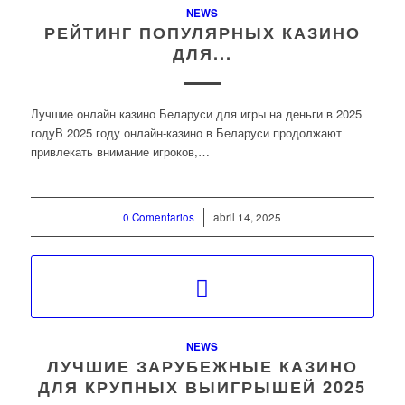
NEWS
РЕЙТИНГ ПОПУЛЯРНЫХ КАЗИНО
ДЛЯ...
Лучшие онлайн казино Беларуси для игры на деньги в 2025
годуВ 2025 году онлайн-казино в Беларуси продолжают
привлекать внимание игроков,…
0 Comentarios
/
abril 14, 2025
NEWS
ЛУЧШИЕ ЗАРУБЕЖНЫЕ КАЗИНО
ДЛЯ КРУПНЫХ ВЫИГРЫШЕЙ 2025