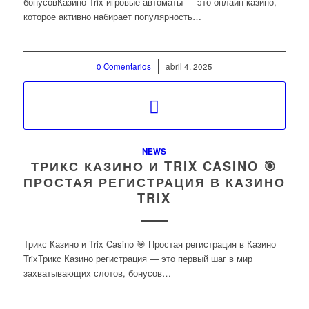
бонусовКазино Trix игровые автоматы — это онлайн-казино,
которое активно набирает популярность…
0 Comentarios
/
abril 4, 2025
NEWS
ТРИКС КАЗИНО И TRIX CASINO 🎯
ПРОСТАЯ РЕГИСТРАЦИЯ В КАЗИНО
TRIX
Трикс Казино и Trix Casino 🎯 Простая регистрация в Казино
TrixТрикс Казино регистрация — это первый шаг в мир
захватывающих слотов, бонусов…