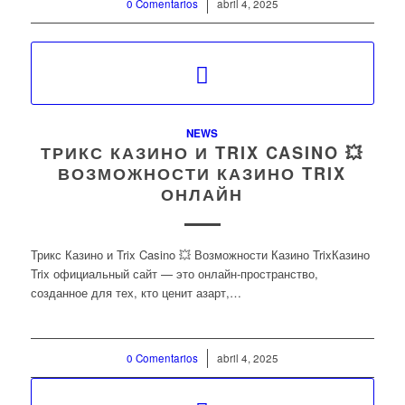
0 Comentarios
/
abril 4, 2025
NEWS
ТРИКС КАЗИНО И TRIX CASINO 💥
ВОЗМОЖНОСТИ КАЗИНО TRIX
ОНЛАЙН
Трикс Казино и Trix Casino 💥 Возможности Казино TrixКазино
Trix официальный сайт — это онлайн-пространство,
созданное для тех, кто ценит азарт,…
0 Comentarios
/
abril 4, 2025