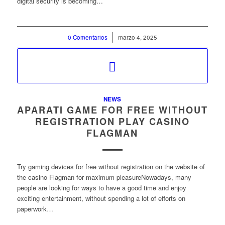
digital security is becoming…
0 Comentarios
/
marzo 4, 2025
NEWS
APARATI GAME FOR FREE WITHOUT
REGISTRATION PLAY CASINO
FLAGMAN
Try gaming devices for free without registration on the website of
the casino Flagman for maximum pleasureNowadays, many
people are looking for ways to have a good time and enjoy
exciting entertainment, without spending a lot of efforts on
paperwork…