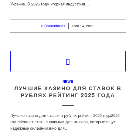
Украине. В 2025 году игорная индустрия…
0 Comentarios
/
abril 14, 2025
NEWS
ЛУЧШИЕ КАЗИНО ДЛЯ СТАВОК В
РУБЛЯХ РЕЙТИНГ 2025 ГОДА
Лучшие казино для ставок в рублях рейтинг 2025 года2025
год обещает стать значимым для игроков, которые ищут
надежные онлайн-казино для…