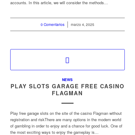
accounts. In this article, we will consider the methods…
0 Comentarios
/
marzo 4, 2025
NEWS
PLAY SLOTS GARAGE FREE CASINO
FLAGMAN
Play free garage slots on the site of the casino Flagman without
registration and riskThere are many options in the modern world
of gambling in order to enjoy and a chance for good luck. One of
the most exciting ways to enjoy the gameplay is…