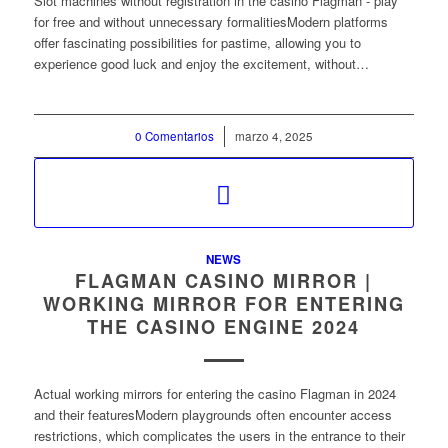
Slot machines without registration in the casino Flagman - play
for free and without unnecessary formalitiesModern platforms
offer fascinating possibilities for pastime, allowing you to
experience good luck and enjoy the excitement, without…
0 Comentarios
/
marzo 4, 2025
NEWS
FLAGMAN CASINO MIRROR |
WORKING MIRROR FOR ENTERING
THE CASINO ENGINE 2024
Actual working mirrors for entering the casino Flagman in 2024
and their featuresModern playgrounds often encounter access
restrictions, which complicates the users in the entrance to their