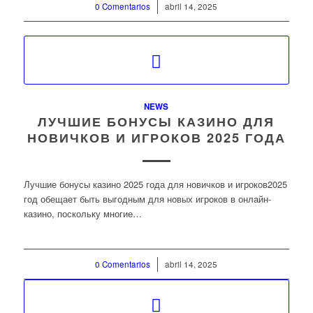
0 Comentarios
/
abril 14, 2025
NEWS
ЛУЧШИЕ БОНУСЫ КАЗИНО ДЛЯ
НОВИЧКОВ И ИГРОКОВ 2025 ГОДА
Лучшие бонусы казино 2025 года для новичков и игроков2025
год обещает быть выгодным для новых игроков в онлайн-
казино, поскольку многие…
0 Comentarios
/
abril 14, 2025