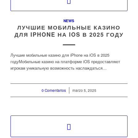
NEWS
ЛУЧШИЕ МОБИЛЬНЫЕ КАЗИНО
ДЛЯ IPHONE НА IOS В 2025 ГОДУ
Лучшие мобильные казино для iPhone на iOS в 2025
годуМобильные казино на платформе iOS предоставляют
игрокам уникальную возможность наслаждаться…
0 Comentarios
/
marzo 5, 2025