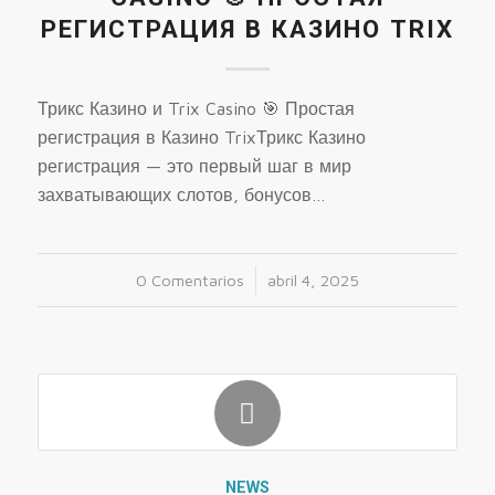
РЕГИСТРАЦИЯ В КАЗИНО TRIX
Трикс Казино и Trix Casino 🎯 Простая
регистрация в Казино TrixТрикс Казино
регистрация — это первый шаг в мир
захватывающих слотов, бонусов…
0 Comentarios
/
abril 4, 2025
NEWS