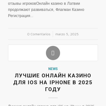
отзывы игроковОнлайн казино в Латвии
продолжают развиваться, Флагман Казино
Регистрация…
0 Comentarios
/
marzo 5, 2025
NEWS
ЛУЧШИЕ ОНЛАЙН КАЗИНО
ДЛЯ IOS НА IPHONE В 2025
ГОДУ