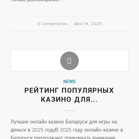
0 Comentarios
/
abril 14, 2025
NEWS
РЕЙТИНГ ПОПУЛЯРНЫХ
КАЗИНО ДЛЯ...
Лучшие онлайн казино Беларуси для игры на
деньги в 2025 годуВ 2025 году онлайн-казино в
Беларуси продолжают привлекать внимание