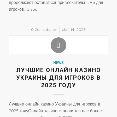
продолжают оставаться привлекательными для
игроков, Gizbo…
0 Comentarios
/
abril 14, 2025
NEWS
ЛУЧШИЕ ОНЛАЙН КАЗИНО
УКРАИНЫ ДЛЯ ИГРОКОВ В
2025 ГОДУ
Лучшие онлайн казино Украины для игроков в
2025 годуОнлайн казино становятся все более