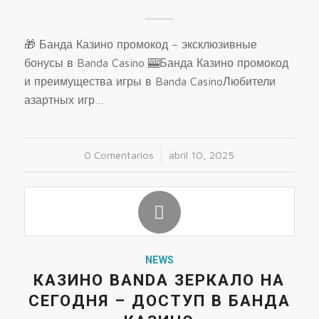
🎁 Банда Казино промокод – эксклюзивные
бонусы в Banda Casino 🎰Банда Казино промокод
и преимущества игры в Banda CasinoЛюбители
азартных игр…
0 Comentarios
/
abril 10, 2025
NEWS
КАЗИНО BANDA ЗЕРКАЛО НА
СЕГОДНЯ – ДОСТУП В БАНДА