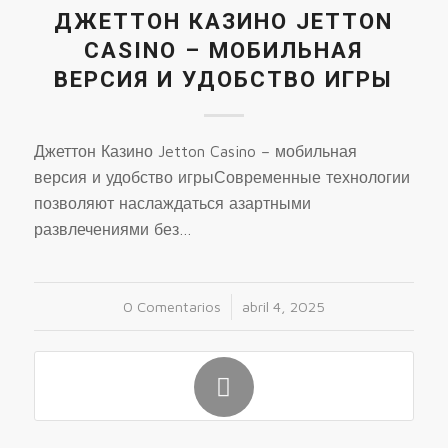
ДЖЕТТОН КАЗИНО JETTON
CASINO – МОБИЛЬНАЯ
ВЕРСИЯ И УДОБСТВО ИГРЫ
Джеттон Казино Jetton Casino – мобильная
версия и удобство игрыСовременные технологии
позволяют наслаждаться азартными
развлечениями без…
0 Comentarios
/
abril 4, 2025