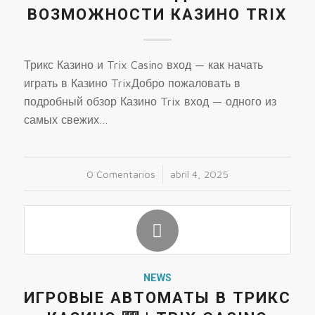
ВОЗМОЖНОСТИ КАЗИНО TRIX
Трикс Казино и Trix Casino вход — как начать
играть в Казино TrixДобро пожаловать в
подробный обзор Казино Trix вход — одного из
самых свежих…
0 Comentarios
/
abril 4, 2025
NEWS
ИГРОВЫЕ АВТОМАТЫ В ТРИКС