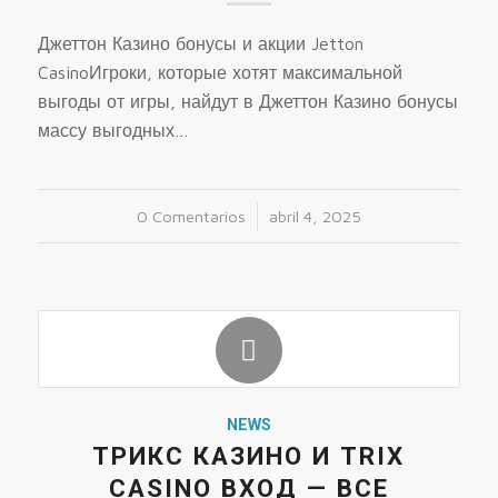
Джеттон Казино бонусы и акции Jetton
CasinoИгроки, которые хотят максимальной
выгоды от игры, найдут в Джеттон Казино бонусы
массу выгодных…
0 Comentarios
/
abril 4, 2025
NEWS
ТРИКС КАЗИНО И TRIX
CASINO ВХОД — ВСЕ