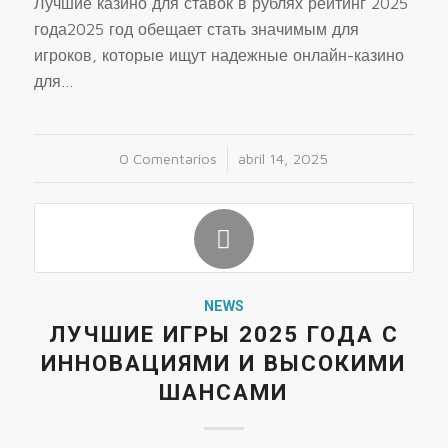
Лучшие казино для ставок в рублях рейтинг 2025
года2025 год обещает стать значимым для
игроков, которые ищут надежные онлайн-казино
для…
0 Comentarios
/
abril 14, 2025
NEWS
ЛУЧШИЕ ИГРЫ 2025 ГОДА С
ИННОВАЦИЯМИ И ВЫСОКИМИ
ШАНСАМИ