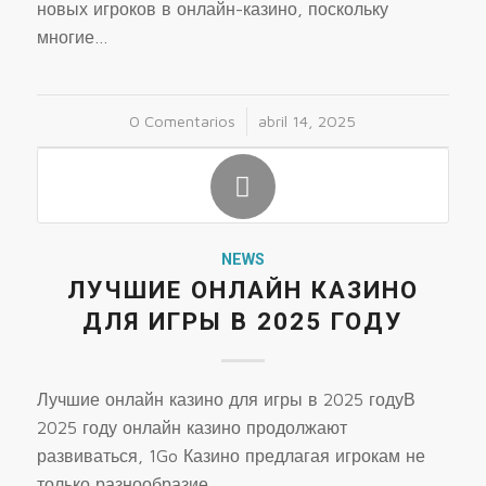
новых игроков в онлайн-казино, поскольку
многие…
0 Comentarios
/
abril 14, 2025
NEWS
ЛУЧШИЕ ОНЛАЙН КАЗИНО
ДЛЯ ИГРЫ В 2025 ГОДУ
Лучшие онлайн казино для игры в 2025 годуВ
2025 году онлайн казино продолжают
развиваться, 1Go Казино предлагая игрокам не
только разнообразие…