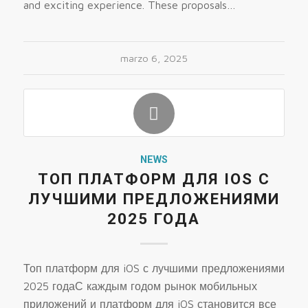
and exciting experience. These proposals…
marzo 6, 2025
NEWS
ТОП ПЛАТФОРМ ДЛЯ IOS С
ЛУЧШИМИ ПРЕДЛОЖЕНИЯМИ
2025 ГОДА
Топ платформ для iOS с лучшими предложениями
2025 годаС каждым годом рынок мобильных
приложений и платформ для iOS становится все