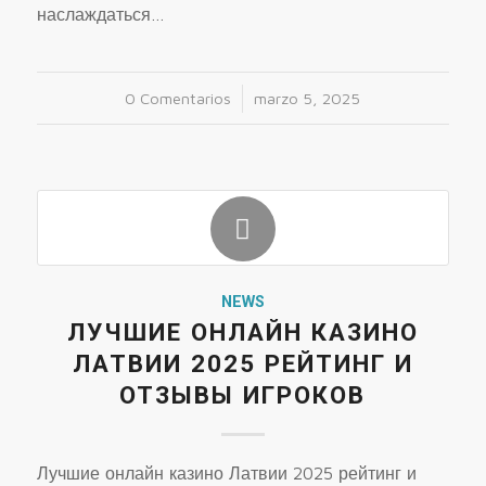
наслаждаться…
0 Comentarios
/
marzo 5, 2025
NEWS
ЛУЧШИЕ ОНЛАЙН КАЗИНО
ЛАТВИИ 2025 РЕЙТИНГ И
ОТЗЫВЫ ИГРОКОВ
Лучшие онлайн казино Латвии 2025 рейтинг и