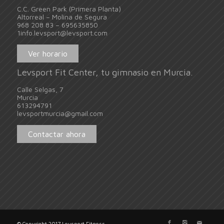
C.C. Green Park (Primera Planta)
Altorreal – Molina de Segura
968 208 83 – 695635850
1info.levsport@levsport.com
Ver horario
Levsport Fit Center, tu gimnasio en Murcia.
Calle Selgas, 7
Murcia
613294791
levsportmurcia@gmail.com
Contactar ahora
© Copyright 2017 Levsport Fitness