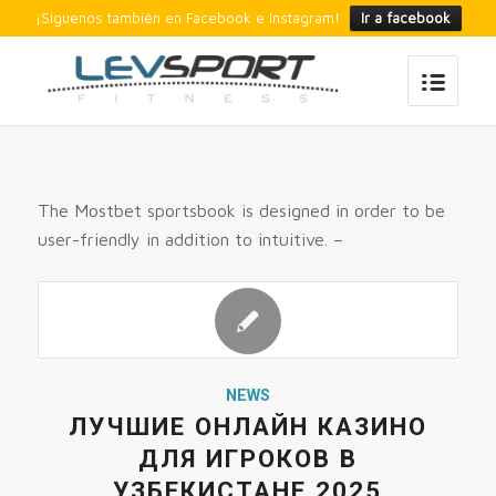
¡Síguenos también en Facebook e Instagram!
Ir a facebook
The Mostbet sportsbook is designed in order to be
user-friendly in addition to intuitive. –
NEWS
ЛУЧШИЕ ОНЛАЙН КАЗИНО
ДЛЯ ИГРОКОВ В
УЗБЕКИСТАНЕ 2025