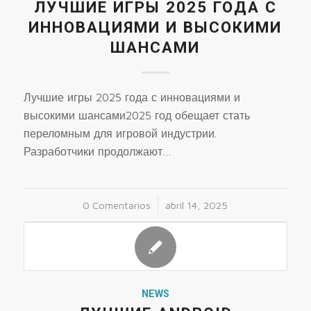
ЛУЧШИЕ ИГРЫ 2025 ГОДА С
ИННОВАЦИЯМИ И ВЫСОКИМИ
ШАНСАМИ
Лучшие игры 2025 года с инновациями и
высокими шансами2025 год обещает стать
переломным для игровой индустрии.
Разработчики продолжают…
0 Comentarios
/
abril 14, 2025
NEWS