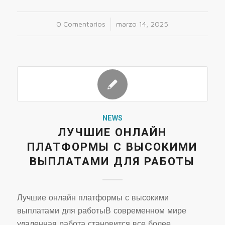
0 Comentarios
/
marzo 14, 2025
NEWS
ЛУЧШИЕ ОНЛАЙН
ПЛАТФОРМЫ С ВЫСОКИМИ
ВЫПЛАТАМИ ДЛЯ РАБОТЫ
Лучшие онлайн платформы с высокими
выплатами для работыВ современном мире
удаленная работа становится все более