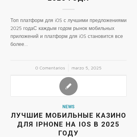
Топ платформ для iOS с лучшими предложениями
2025 годаС каждым годом рынок мобильных
приложений и платформ для iOS становится все
более…
0 Comentarios
/
marzo 5, 2025
NEWS
ЛУЧШИЕ МОБИЛЬНЫЕ КАЗИНО
ДЛЯ IPHONE НА IOS В 2025
ГОДУ