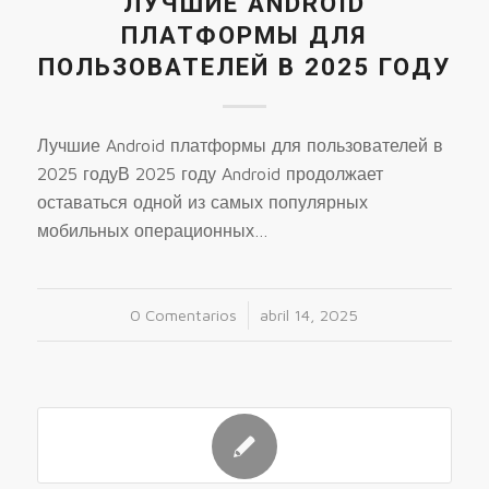
ЛУЧШИЕ ANDROID
ПЛАТФОРМЫ ДЛЯ
ПОЛЬЗОВАТЕЛЕЙ В 2025 ГОДУ
Лучшие Android платформы для пользователей в
2025 годуВ 2025 году Android продолжает
оставаться одной из самых популярных
мобильных операционных…
0 Comentarios
/
abril 14, 2025