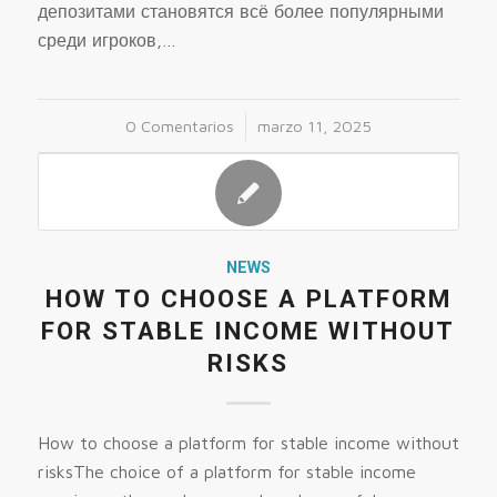
депозитами становятся всё более популярными
среди игроков,…
0 Comentarios
/
marzo 11, 2025
NEWS
HOW TO CHOOSE A PLATFORM
FOR STABLE INCOME WITHOUT
RISKS
How to choose a platform for stable income without
risksThe choice of a platform for stable income