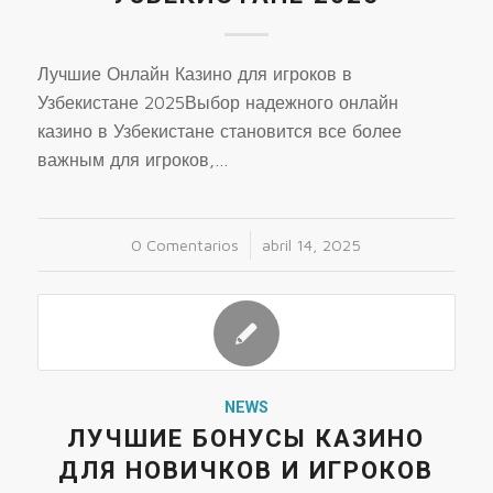
Лучшие Онлайн Казино для игроков в
Узбекистане 2025Выбор надежного онлайн
казино в Узбекистане становится все более
важным для игроков,…
0 Comentarios
/
abril 14, 2025
NEWS
ЛУЧШИЕ БОНУСЫ КАЗИНО
ДЛЯ НОВИЧКОВ И ИГРОКОВ