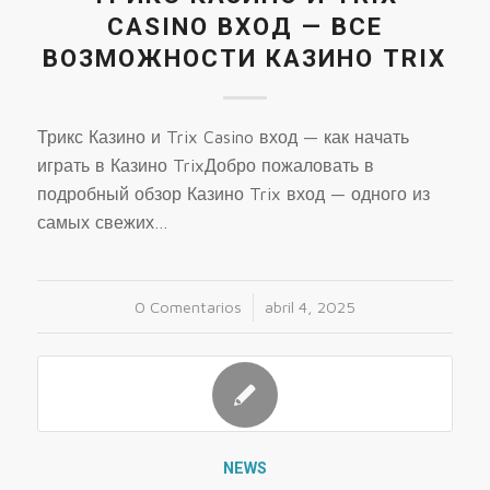
CASINO ВХОД — ВСЕ
ВОЗМОЖНОСТИ КАЗИНО TRIX
Трикс Казино и Trix Casino вход — как начать
играть в Казино TrixДобро пожаловать в
подробный обзор Казино Trix вход — одного из
самых свежих…
0 Comentarios
/
abril 4, 2025
NEWS