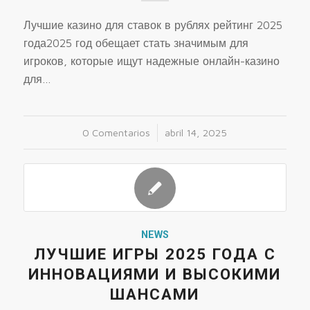
Лучшие казино для ставок в рублях рейтинг 2025
года2025 год обещает стать значимым для
игроков, которые ищут надежные онлайн-казино
для…
0 Comentarios
/
abril 14, 2025
NEWS
ЛУЧШИЕ ИГРЫ 2025 ГОДА С
ИННОВАЦИЯМИ И ВЫСОКИМИ
ШАНСАМИ