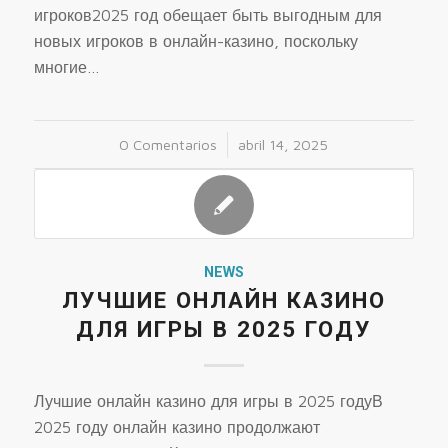
игроков2025 год обещает быть выгодным для
новых игроков в онлайн-казино, поскольку
многие…
0 Comentarios
/
abril 14, 2025
NEWS
ЛУЧШИЕ ОНЛАЙН КАЗИНО
ДЛЯ ИГРЫ В 2025 ГОДУ
Лучшие онлайн казино для игры в 2025 годуВ
2025 году онлайн казино продолжают