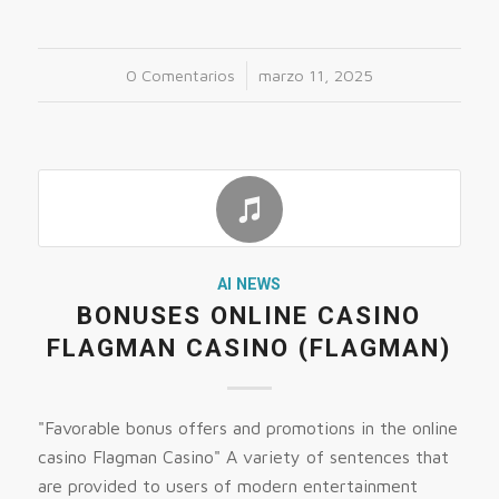
0 Comentarios
/
marzo 11, 2025
AI NEWS
BONUSES ONLINE CASINO
FLAGMAN CASINO (FLAGMAN)
"Favorable bonus offers and promotions in the online
casino Flagman Casino" A variety of sentences that
are provided to users of modern entertainment