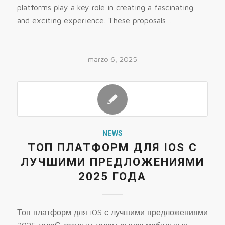
platforms play a key role in creating a fascinating
and exciting experience. These proposals…
marzo 6, 2025
NEWS
ТОП ПЛАТФОРМ ДЛЯ IOS С
ЛУЧШИМИ ПРЕДЛОЖЕНИЯМИ
2025 ГОДА
Топ платформ для iOS с лучшими предложениями