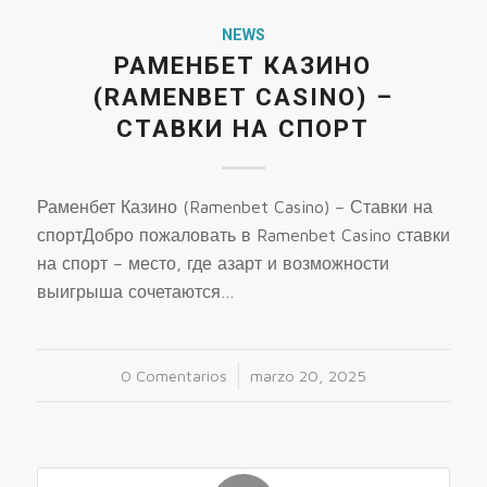
NEWS
РАМЕНБЕТ КАЗИНО
(RAMENBET CASINO) –
СТАВКИ НА СПОРТ
Раменбет Казино (Ramenbet Casino) – Ставки на
спортДобро пожаловать в Ramenbet Casino ставки
на спорт – место, где азарт и возможности
выигрыша сочетаются…
0 Comentarios
/
marzo 20, 2025