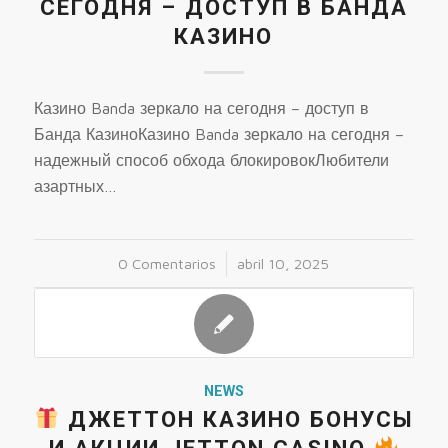
СЕГОДНЯ – ДОСТУП В БАНДА
КАЗИНО
Казино Banda зеркало на сегодня – доступ в
Банда КазиноКазино Banda зеркало на сегодня –
надежный способ обхода блокировокЛюбители
азартных…
0 Comentarios
/
abril 10, 2025
NEWS
ДЖЕТТОН КАЗИНО БОНУСЫ