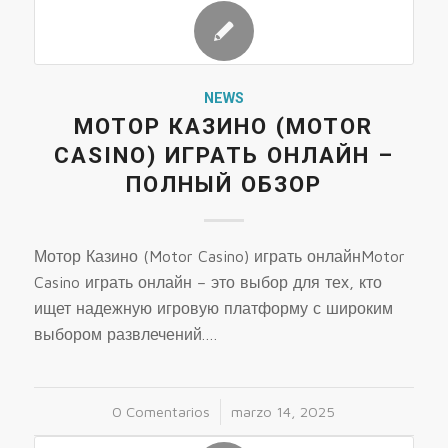
NEWS
МОТОР КАЗИНО (MOTOR
CASINO) ИГРАТЬ ОНЛАЙН –
ПОЛНЫЙ ОБЗОР
Мотор Казино (Motor Casino) играть онлайнMotor
Casino играть онлайн – это выбор для тех, кто
ищет надежную игровую платформу с широким
выбором развлечений.…
0 Comentarios
/
marzo 14, 2025