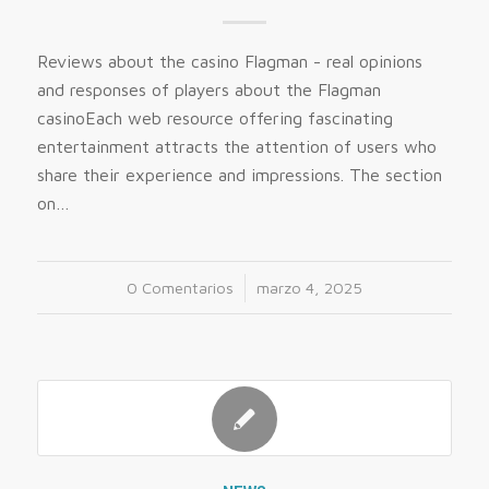
Reviews about the casino Flagman - real opinions
and responses of players about the Flagman
casinoEach web resource offering fascinating
entertainment attracts the attention of users who
share their experience and impressions. The section
on…
0 Comentarios
/
marzo 4, 2025