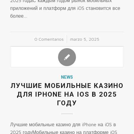
2025 годаС каждым годом рынок мобильных
приложений и платформ для iOS становится все
более…
0 Comentarios
/
marzo 5, 2025
NEWS
ЛУЧШИЕ МОБИЛЬНЫЕ КАЗИНО
ДЛЯ IPHONE НА IOS В 2025
ГОДУ
Лучшие мобильные казино для iPhone на iOS в
2025 годуМобильные казино на платформе iOS