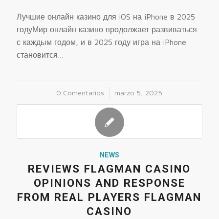
Лучшие онлайн казино для iOS на iPhone в 2025
годуМир онлайн казино продолжает развиваться
с каждым годом, и в 2025 году игра на iPhone
становится…
0 Comentarios
/
marzo 5, 2025
NEWS
REVIEWS FLAGMAN CASINO
OPINIONS AND RESPONSE
FROM REAL PLAYERS FLAGMAN
CASINO