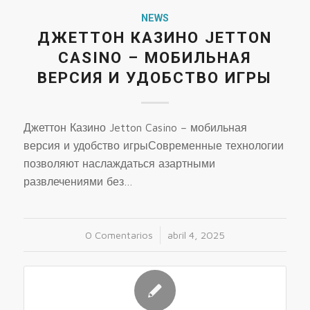
NEWS
ДЖЕТТОН КАЗИНО JETTON
CASINO – МОБИЛЬНАЯ
ВЕРСИЯ И УДОБСТВО ИГРЫ
Джеттон Казино Jetton Casino – мобильная
версия и удобство игрыСовременные технологии
позволяют наслаждаться азартными
развлечениями без…
0 Comentarios
/
abril 4, 2025