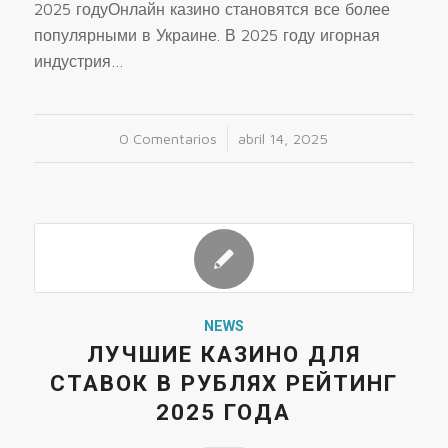
2025 годуОнлайн казино становятся все более
популярными в Украине. В 2025 году игорная
индустрия…
0 Comentarios
/
abril 14, 2025
NEWS
ЛУЧШИЕ КАЗИНО ДЛЯ
СТАВОК В РУБЛЯХ РЕЙТИНГ
2025 ГОДА