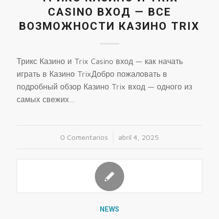
CASINO ВХОД — ВСЕ
ВОЗМОЖНОСТИ КАЗИНО TRIX
Трикс Казино и Trix Casino вход — как начать
играть в Казино TrixДобро пожаловать в
подробный обзор Казино Trix вход — одного из
самых свежих…
0 Comentarios
/
abril 4, 2025
NEWS