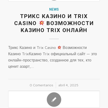
NEWS
ТРИКС КАЗИНО И TRIX
CASINO
ВОЗМОЖНОСТИ
КАЗИНО TRIX ОНЛАЙН
Трикс Казино и Trix Casino
Возможности
Казино TrixКазино Trix официальный сайт — это
онлайн-пространство, созданное для тех, кто
ценит азарт,…
0 Comentarios
/
abril 4, 2025