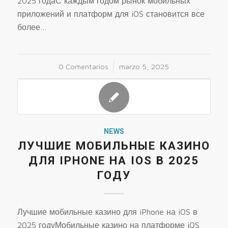
2025 годаС каждым годом рынок мобильных
приложений и платформ для iOS становится все
более…
0 Comentarios
/
marzo 5, 2025
NEWS
ЛУЧШИЕ МОБИЛЬНЫЕ КАЗИНО
ДЛЯ IPHONE НА IOS В 2025
ГОДУ
Лучшие мобильные казино для iPhone на iOS в
2025 годуМобильные казино на платформе iOS