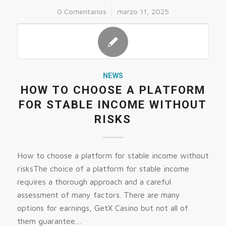
0 Comentarios
/
marzo 11, 2025
NEWS
HOW TO CHOOSE A PLATFORM
FOR STABLE INCOME WITHOUT
RISKS
How to choose a platform for stable income without
risksThe choice of a platform for stable income
requires a thorough approach and a careful
assessment of many factors. There are many
options for earnings, GetX Casino but not all of
them guarantee…