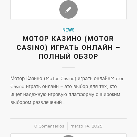
NEWS
МОТОР КАЗИНО (MOTOR
CASINO) ИГРАТЬ ОНЛАЙН –
ПОЛНЫЙ ОБЗОР
Мотор Казино (Motor Casino) играть онлайнMotor
Casino играть онлайн – это выбор для тех, кто
ищет надежную игровую платформу с широким
выбором развлечений.…
0 Comentarios
/
marzo 14, 2025