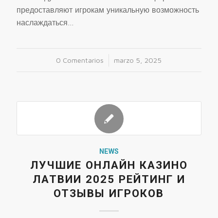
предоставляют игрокам уникальную возможность
наслаждаться…
0 Comentarios
/
marzo 5, 2025
NEWS
ЛУЧШИЕ ОНЛАЙН КАЗИНО
ЛАТВИИ 2025 РЕЙТИНГ И
ОТЗЫВЫ ИГРОКОВ