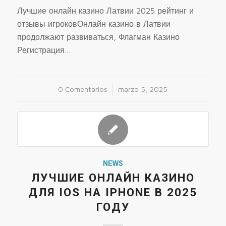
Лучшие онлайн казино Латвии 2025 рейтинг и
отзывы игроковОнлайн казино в Латвии
продолжают развиваться, Флагман Казино
Регистрация…
0 Comentarios
/
marzo 5, 2025
NEWS
ЛУЧШИЕ ОНЛАЙН КАЗИНО
ДЛЯ IOS НА IPHONE В 2025
ГОДУ