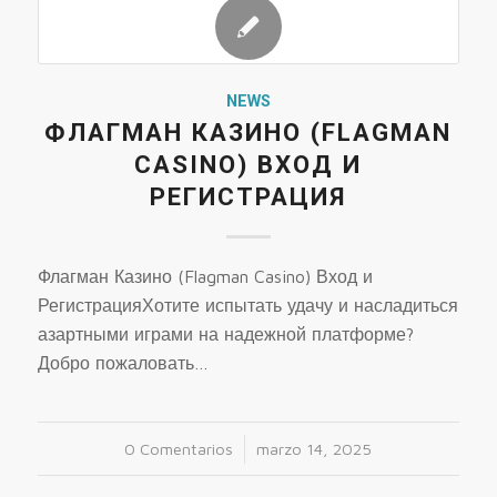
NEWS
ФЛАГМАН КАЗИНО (FLAGMAN
CASINO) ВХОД И
РЕГИСТРАЦИЯ
Флагман Казино (Flagman Casino) Вход и
РегистрацияХотите испытать удачу и насладиться
азартными играми на надежной платформе?
Добро пожаловать…
0 Comentarios
/
marzo 14, 2025