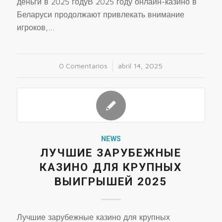
деньги в 2025 годуВ 2025 году онлайн-казино в
Беларуси продолжают привлекать внимание
игроков,…
0 Comentarios
/
abril 14, 2025
NEWS
ЛУЧШИЕ ЗАРУБЕЖНЫЕ
КАЗИНО ДЛЯ КРУПНЫХ
ВЫИГРЫШЕЙ 2025
Лучшие зарубежные казино для крупных