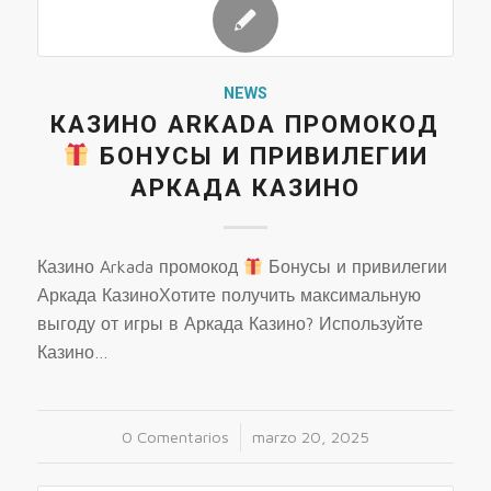
NEWS
КАЗИНО ARKADA ПРОМОКОД
БОНУСЫ И ПРИВИЛЕГИИ
АРКАДА КАЗИНО
Казино Arkada промокод
Бонусы и привилегии
Аркада КазиноХотите получить максимальную
выгоду от игры в Аркада Казино? Используйте
Казино…
0 Comentarios
/
marzo 20, 2025