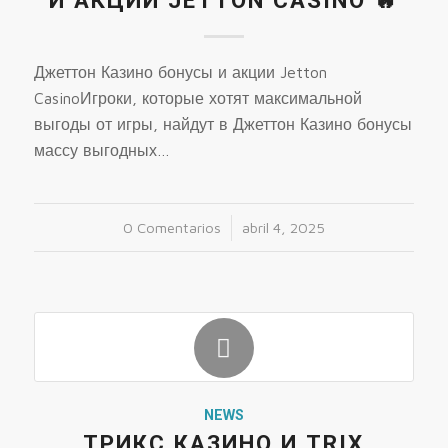
И АКЦИИ JETTON CASINO 🔥
Джеттон Казино бонусы и акции Jetton
CasinoИгроки, которые хотят максимальной
выгоды от игры, найдут в Джеттон Казино бонусы
массу выгодных…
0 Comentarios
/
abril 4, 2025
NEWS
ТРИКС КАЗИНО И TRIX