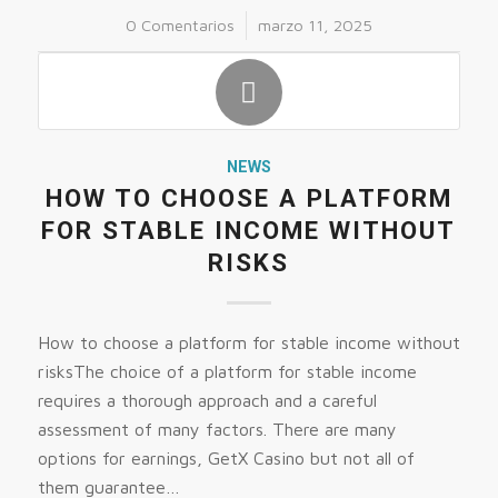
0 Comentarios
/
marzo 11, 2025
NEWS
HOW TO CHOOSE A PLATFORM
FOR STABLE INCOME WITHOUT
RISKS
How to choose a platform for stable income without
risksThe choice of a platform for stable income
requires a thorough approach and a careful
assessment of many factors. There are many
options for earnings, GetX Casino but not all of
them guarantee…