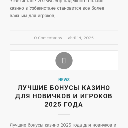
Узбекистане 2025Выбор надежного онлайн
казино в Узбекистане становится все более
важным для игроков,…
0 Comentarios
/
abril 14, 2025
NEWS
ЛУЧШИЕ БОНУСЫ КАЗИНО
ДЛЯ НОВИЧКОВ И ИГРОКОВ
2025 ГОДА
Лучшие бонусы казино 2025 года для новичков и