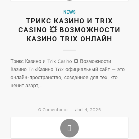
NEWS
ТРИКС КАЗИНО И TRIX
CASINO 💥 ВОЗМОЖНОСТИ
КАЗИНО TRIX ОНЛАЙН
Трикс Казино и Trix Casino 💥 Возможности
Казино TrixКазино Trix официальный сайт — это
онлайн-пространство, созданное для тех, кто
ценит азарт,…
0 Comentarios
/
abril 4, 2025