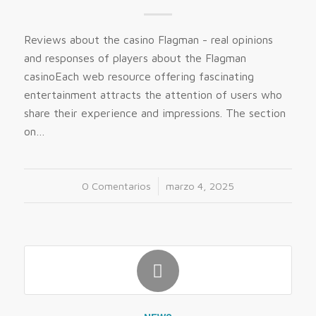
Reviews about the casino Flagman - real opinions
and responses of players about the Flagman
casinoEach web resource offering fascinating
entertainment attracts the attention of users who
share their experience and impressions. The section
on…
0 Comentarios
/
marzo 4, 2025