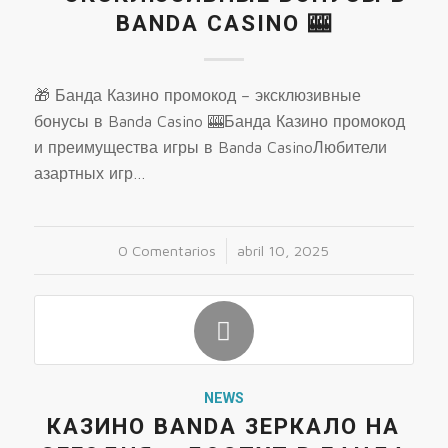
BANDA CASINO 🎰
🎁 Банда Казино промокод – эксклюзивные
бонусы в Banda Casino 🎰Банда Казино промокод
и преимущества игры в Banda CasinoЛюбители
азартных игр…
0 Comentarios
/
abril 10, 2025
NEWS
КАЗИНО BANDA ЗЕРКАЛО НА