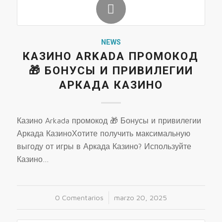
NEWS
КАЗИНО ARKADA ПРОМОКОД
🎁 БОНУСЫ И ПРИВИЛЕГИИ
АРКАДА КАЗИНО
Казино Arkada промокод 🎁 Бонусы и привилегии
Аркада КазиноХотите получить максимальную
выгоду от игры в Аркада Казино? Используйте
Казино…
0 Comentarios
/
marzo 20, 2025