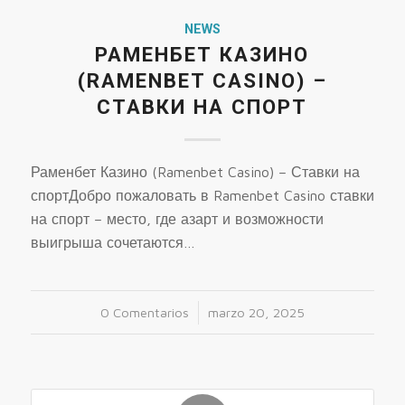
NEWS
РАМЕНБЕТ КАЗИНО
(RAMENBET CASINO) –
СТАВКИ НА СПОРТ
Раменбет Казино (Ramenbet Casino) – Ставки на
спортДобро пожаловать в Ramenbet Casino ставки
на спорт – место, где азарт и возможности
выигрыша сочетаются…
0 Comentarios
/
marzo 20, 2025