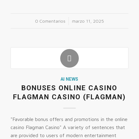
0 Comentarios
/
marzo 11, 2025
AI NEWS
BONUSES ONLINE CASINO
FLAGMAN CASINO (FLAGMAN)
"Favorable bonus offers and promotions in the online
casino Flagman Casino" A variety of sentences that
are provided to users of modern entertainment