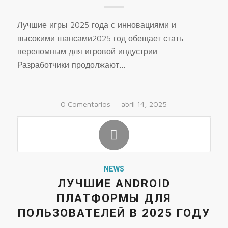
Лучшие игры 2025 года с инновациями и
высокими шансами2025 год обещает стать
переломным для игровой индустрии.
Разработчики продолжают…
0 Comentarios
/
abril 14, 2025
NEWS
ЛУЧШИЕ ANDROID
ПЛАТФОРМЫ ДЛЯ
ПОЛЬЗОВАТЕЛЕЙ В 2025 ГОДУ