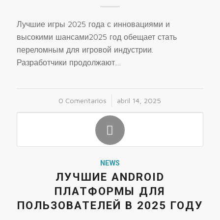
Лучшие игры 2025 года с инновациями и
высокими шансами2025 год обещает стать
переломным для игровой индустрии.
Разработчики продолжают…
0 Comentarios
/
abril 14, 2025
NEWS
ЛУЧШИЕ ANDROID
ПЛАТФОРМЫ ДЛЯ
ПОЛЬЗОВАТЕЛЕЙ В 2025 ГОДУ