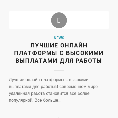
NEWS
ЛУЧШИЕ ОНЛАЙН
ПЛАТФОРМЫ С ВЫСОКИМИ
ВЫПЛАТАМИ ДЛЯ РАБОТЫ
Лучшие онлайн платформы с высокими
выплатами для работыВ современном мире
удаленная работа становится все более
популярной. Все больше…