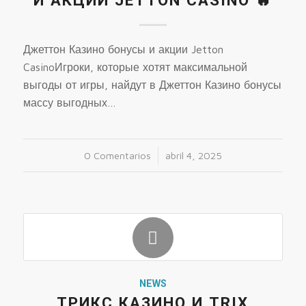
И АКЦИИ JETTON CASINO 🔥
Джеттон Казино бонусы и акции Jetton
CasinoИгроки, которые хотят максимальной
выгоды от игры, найдут в Джеттон Казино бонусы
массу выгодных…
0 Comentarios
/
abril 4, 2025
NEWS
ТРИКС КАЗИНО И TRIX