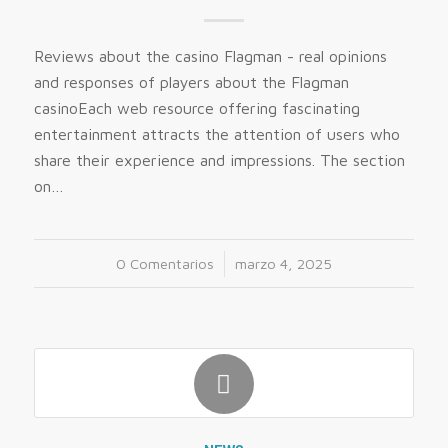
Reviews about the casino Flagman - real opinions
and responses of players about the Flagman
casinoEach web resource offering fascinating
entertainment attracts the attention of users who
share their experience and impressions. The section
on…
0 Comentarios
/
marzo 4, 2025