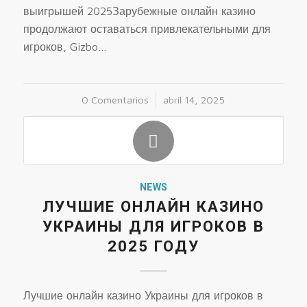
выигрышей 2025Зарубежные онлайн казино
продолжают оставаться привлекательными для
игроков, Gizbo…
0 Comentarios
/
abril 14, 2025
NEWS
ЛУЧШИЕ ОНЛАЙН КАЗИНО
УКРАИНЫ ДЛЯ ИГРОКОВ В
2025 ГОДУ
Лучшие онлайн казино Украины для игроков в