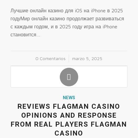
Лучшие онлайн казино для iOS на iPhone в 2025
годуМир онлайн казино продолжает развиваться
с каждым годом, и в 2025 году игра на iPhone
становится…
0 Comentarios
/
marzo 5, 2025
NEWS
REVIEWS FLAGMAN CASINO
OPINIONS AND RESPONSE
FROM REAL PLAYERS FLAGMAN
CASINO