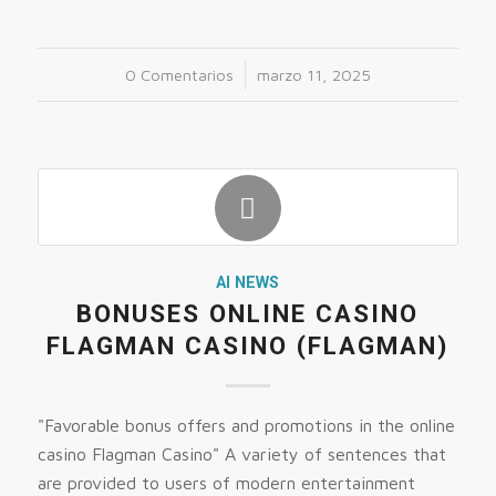
0 Comentarios
/
marzo 11, 2025
AI NEWS
BONUSES ONLINE CASINO
FLAGMAN CASINO (FLAGMAN)
"Favorable bonus offers and promotions in the online
casino Flagman Casino" A variety of sentences that
are provided to users of modern entertainment