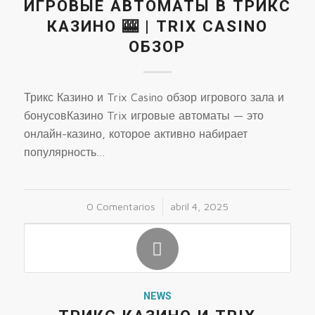
ИГРОВЫЕ АВТОМАТЫ В ТРИКС
КАЗИНО 🎰 | TRIX CASINO
ОБЗОР
Трикс Казино и Trix Casino обзор игрового зала и
бонусовКазино Trix игровые автоматы — это
онлайн-казино, которое активно набирает
популярность…
0 Comentarios
/
abril 4, 2025
NEWS