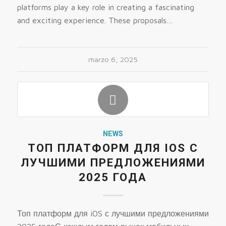
platforms play a key role in creating a fascinating
and exciting experience. These proposals…
marzo 6, 2025
NEWS
ТОП ПЛАТФОРМ ДЛЯ IOS С
ЛУЧШИМИ ПРЕДЛОЖЕНИЯМИ
2025 ГОДА
Топ платформ для iOS с лучшими предложениями