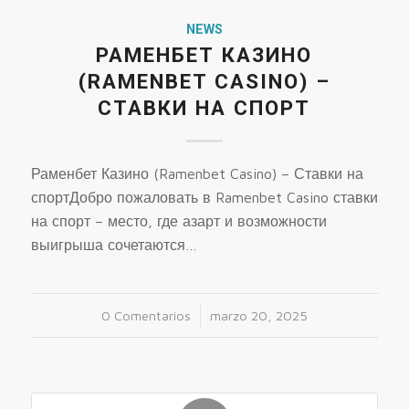
NEWS
РАМЕНБЕТ КАЗИНО
(RAMENBET CASINO) –
СТАВКИ НА СПОРТ
Раменбет Казино (Ramenbet Casino) – Ставки на
спортДобро пожаловать в Ramenbet Casino ставки
на спорт – место, где азарт и возможности
выигрыша сочетаются…
0 Comentarios
/
marzo 20, 2025