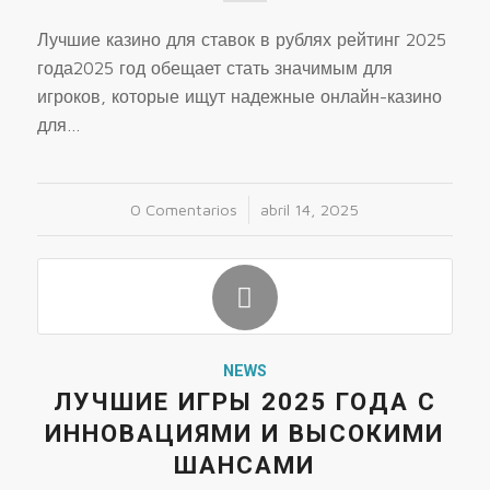
Лучшие казино для ставок в рублях рейтинг 2025
года2025 год обещает стать значимым для
игроков, которые ищут надежные онлайн-казино
для…
0 Comentarios
/
abril 14, 2025
NEWS
ЛУЧШИЕ ИГРЫ 2025 ГОДА С
ИННОВАЦИЯМИ И ВЫСОКИМИ
ШАНСАМИ