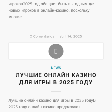
игроков2025 год обещает быть выгодным для
новых игроков в онлайн-казино, поскольку
многие…
0 Comentarios
/
abril 14, 2025
NEWS
ЛУЧШИЕ ОНЛАЙН КАЗИНО
ДЛЯ ИГРЫ В 2025 ГОДУ
Лучшие онлайн казино для игры в 2025 годуВ
2025 году онлайн казино продолжают