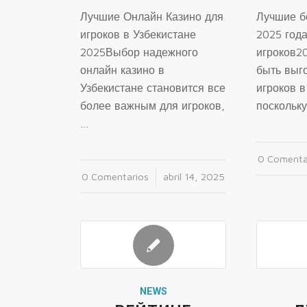
Лучшие Онлайн Казино для
Лучшие б
игроков в Узбекистане
2025 года
2025Выбор надежного
игроков2
онлайн казино в
быть выг
Узбекистане становится все
игроков в
более важным для игроков,
поскольк
…
0 Comenta
/
0 Comentarios
/
abril 14, 2025
NEWS