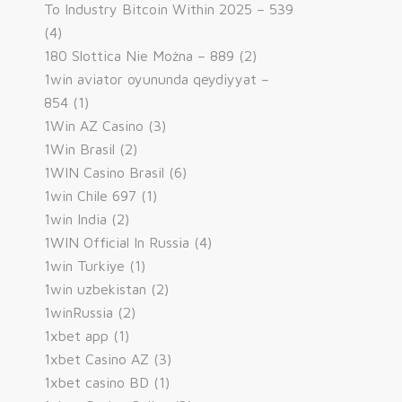
To Industry Bitcoin Within 2025 – 539
(4)
180 Slottica Nie Można – 889
(2)
1win aviator oyununda qeydiyyat –
854
(1)
1Win AZ Casino
(3)
1Win Brasil
(2)
1WIN Casino Brasil
(6)
1win Chile 697
(1)
1win India
(2)
1WIN Official In Russia
(4)
1win Turkiye
(1)
1win uzbekistan
(2)
1winRussia
(2)
1xbet app
(1)
1xbet Casino AZ
(3)
1xbet casino BD
(1)