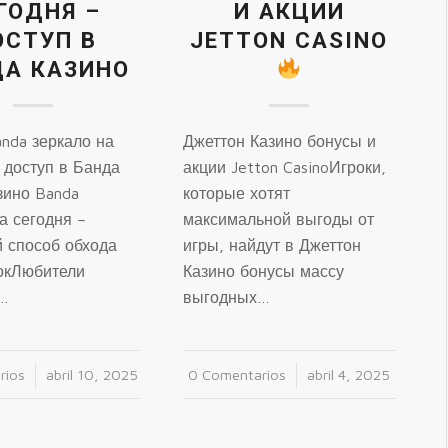
ГОДНЯ –
И АКЦИИ
ОСТУП В
JETTON CASINO
ДА КАЗИНО
nda зеркало на
Джеттон Казино бонусы и
 доступ в Банда
акции Jetton CasinoИгроки,
зино Banda
которые хотят
а сегодня –
максимальной выгоды от
 способ обхода
игры, найдут в Джеттон
окЛюбители
Казино бонусы массу
…
выгодных…
rios
abril 10, 2025
0 Comentarios
/
abril 4, 2025