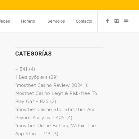
idades
Horario
Servicios
Contacto
CATEGORÍAS
– 541
(4)
! Без рубрики
(29)
"mostbet Casino Review 2024 Is
Mostbet Casino Legit & Risk-free To
Play On? – 825
(2)
"mostbet Casino Rtp, Statistics And
Payout Analysis – 405
(4)
"‎mostbet Online Betting Within The
App Store – 113
(3)