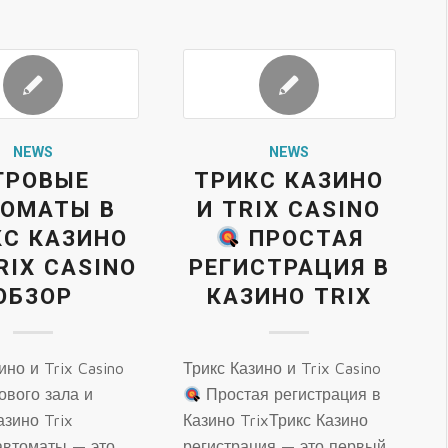
NEWS
NEWS
ГРОВЫЕ
ТРИКС КАЗИНО
ОМАТЫ В
И TRIX CASINO
КС КАЗИНО
ПРОСТАЯ
RIX CASINO
РЕГИСТРАЦИЯ В
ОБЗОР
КАЗИНО TRIX
ино и Trix Casino
Трикс Казино и Trix Casino
ового зала и
Простая регистрация в
зино Trix
Казино TrixТрикс Казино
автоматы — это
регистрация — это первый