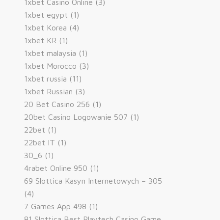
1xbet Casino Online
(3)
1xbet egypt
(1)
1xbet Korea
(4)
1xbet KR
(1)
1xbet malaysia
(1)
1xbet Morocco
(3)
1xbet russia
(11)
1xbet Russian
(3)
20 Bet Casino 256
(1)
20bet Casino Logowanie 507
(1)
22bet
(1)
22bet IT
(1)
30_6
(1)
4rabet Online 950
(1)
69 Slottica Kasyn Internetowych – 305
(4)
7 Games App 498
(1)
81 Slottica Best Playtech Casino Game