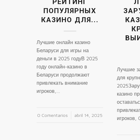
РЕЙТИНГ
Л
ПОПУЛЯРНЫХ
ЗАР
КАЗИНО ДЛЯ...
КА
К
ВЫ
Лучшие онлайн казино
Беларуси для игры на
деньги в 2025 годуВ 2025
году онлайн-казино в
Лучшие з
Беларуси продолжают
для круп
привлекать внимание
2025Зару
игроков,…
казино п
оставать
привлека
0 Comentarios
/
abril 14, 2025
игроков, 