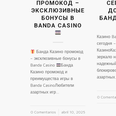
ПРОМОКОД –
СЕ
ЭКСКЛЮЗИВНЫЕ
Д
БОНУСЫ В
БАН
BANDA CASINO
Казино Ba
сегодня –
КазиноКа
Банда Казино промокод
зеркало н
– эксклюзивные бонусы в
надежный
Banda Casino
Банда
блокиров
Казино промокод и
азартных
преимущества игры в
Banda CasinoЛюбители
азартных игр…
0 Comenta
/
0 Comentarios
/
abril 10, 2025