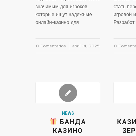
значимым для игроков,
стать пе
которые ищут надежные
игровой и
онлайн-казино для…
Разработ
0 Comentarios
/
abril 14, 2025
0 Comenta
/
NEWS
БАНДА
КАЗ
КАЗИНО
ЗЕ