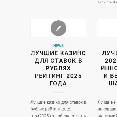
0 Comenta
/
NEWS
ЛУЧШИЕ КАЗИНО
ЛУЧ
ДЛЯ СТАВОК В
202
РУБЛЯХ
ИНН
РЕЙТИНГ 2025
И В
ГОДА
Ш
Лучшие казино для ставок в
Лучшие и
рублях рейтинг 2025
инноваци
года2025 год обещает стать
шансами2