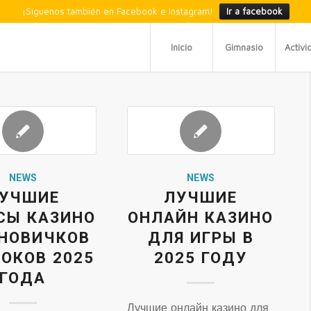
¡Síguenos también en Facebook e Instagram!
Ir a facebook
Inicio
Gimnasio
Activ
NEWS
NEWS
УЧШИЕ
ЛУЧШИЕ
СЫ КАЗИНО
ОНЛАЙН КАЗИНО
 НОВИЧКОВ
ДЛЯ ИГРЫ В
РОКОВ 2025
2025 ГОДУ
ГОДА
Лучшие онлайн казино для