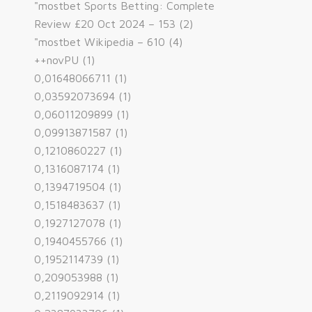
"mostbet Sports Betting: Complete
Review £20 Oct 2024 – 153
(2)
"mostbet Wikipedia – 610
(4)
++novPU
(1)
0,01648066711
(1)
0,03592073694
(1)
0,06011209899
(1)
0,09913871587
(1)
0,1210860227
(1)
0,1316087174
(1)
0,1394719504
(1)
0,1518483637
(1)
0,1927127078
(1)
0,1940455766
(1)
0,1952114739
(1)
0,209053988
(1)
0,2119092914
(1)