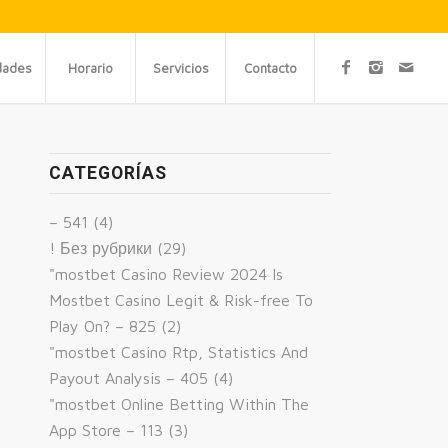
idades
Horario
Servicios
Contacto
CATEGORÍAS
– 541
(4)
! Без рубрики
(29)
"mostbet Casino Review 2024 Is
Mostbet Casino Legit & Risk-free To
Play On? – 825
(2)
"mostbet Casino Rtp, Statistics And
Payout Analysis – 405
(4)
"‎mostbet Online Betting Within The
App Store – 113
(3)