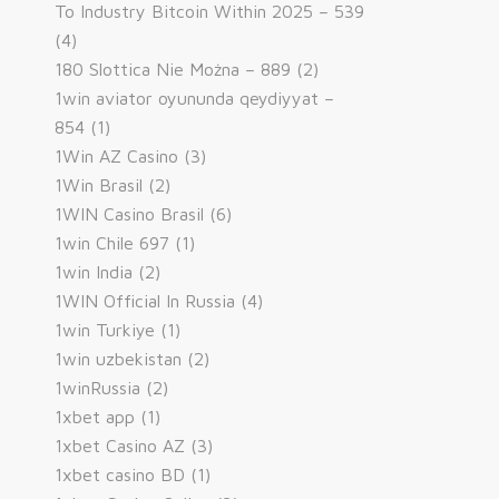
To Industry Bitcoin Within 2025 – 539
(4)
180 Slottica Nie Można – 889
(2)
1win aviator oyununda qeydiyyat –
854
(1)
1Win AZ Casino
(3)
1Win Brasil
(2)
1WIN Casino Brasil
(6)
1win Chile 697
(1)
1win India
(2)
1WIN Official In Russia
(4)
1win Turkiye
(1)
1win uzbekistan
(2)
1winRussia
(2)
1xbet app
(1)
1xbet Casino AZ
(3)
1xbet casino BD
(1)