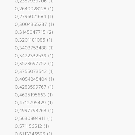
0,2387933706
(1)
0,2640028128
(1)
0,2796021684
(1)
0,3004365237
(1)
0,3145047715
(2)
0,3201181085
(1)
0,3403753488
(1)
0,3422332539
(1)
0,3523697752
(1)
0,3755073542
(1)
0,4054245404
(1)
0,4283599767
(1)
0,4625195663
(1)
0,4712795429
(1)
0,4997793263
(1)
0,5630884911
(1)
0,571156512
(1)
0,6113345596
(1)