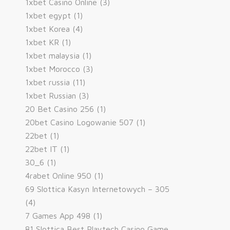
1xbet Casino Online
(3)
1xbet egypt
(1)
1xbet Korea
(4)
1xbet KR
(1)
1xbet malaysia
(1)
1xbet Morocco
(3)
1xbet russia
(11)
1xbet Russian
(3)
20 Bet Casino 256
(1)
20bet Casino Logowanie 507
(1)
22bet
(1)
22bet IT
(1)
30_6
(1)
4rabet Online 950
(1)
69 Slottica Kasyn Internetowych – 305
(4)
7 Games App 498
(1)
81 Slottica Best Playtech Casino Game