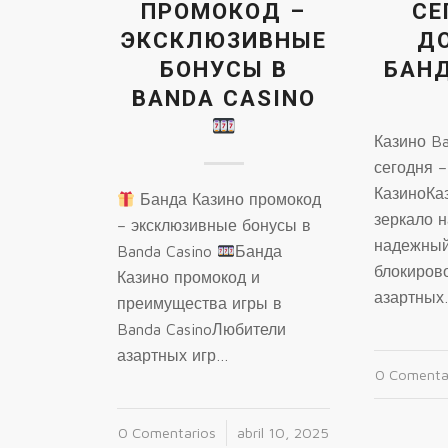
ПРОМОКОД –
СЕ
ЭКСКЛЮЗИВНЫЕ
Д
БОНУСЫ В
БАН
BANDA CASINO
Казино Ba
сегодня –
КазиноКа
Банда Казино промокод
зеркало н
– эксклюзивные бонусы в
надежный
Banda Casino
Банда
блокиров
Казино промокод и
азартных
преимущества игры в
Banda CasinoЛюбители
азартных игр…
0 Comenta
/
0 Comentarios
/
abril 10, 2025