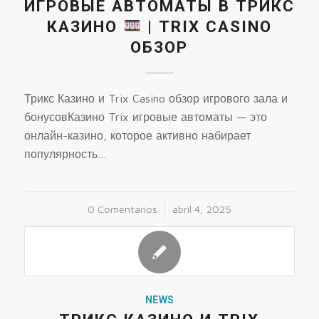
ИГРОВЫЕ АВТОМАТЫ В ТРИКС
КАЗИНО
| TRIX CASINO
ОБЗОР
Трикс Казино и Trix Casino обзор игрового зала и
бонусовКазино Trix игровые автоматы — это
онлайн-казино, которое активно набирает
популярность…
0 Comentarios
/
abril 4, 2025
NEWS