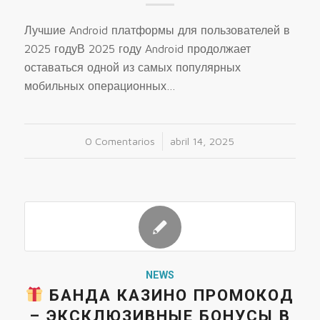
Лучшие Android платформы для пользователей в
2025 годуВ 2025 году Android продолжает
оставаться одной из самых популярных
мобильных операционных…
0 Comentarios
/
abril 14, 2025
NEWS
БАНДА КАЗИНО ПРОМОКОД
– ЭКСКЛЮЗИВНЫЕ БОНУСЫ В