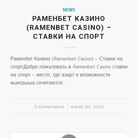
NEWS
РАМЕНБЕТ КАЗИНО
(RAMENBET CASINO) –
СТАВКИ НА СПОРТ
Раменбет Казино (Ramenbet Casino) – Ставки на
спортДобро пожаловать в Ramenbet Casino ставки
на спорт – место, где азарт и возможности
выигрыша сочетаются…
0 Comentarios
/
marzo 20, 2025