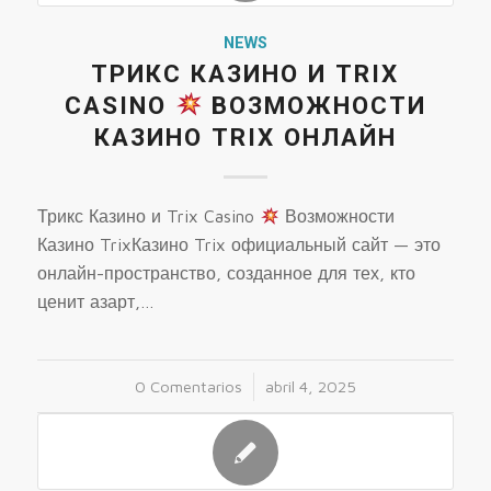
NEWS
ТРИКС КАЗИНО И TRIX
CASINO
ВОЗМОЖНОСТИ
КАЗИНО TRIX ОНЛАЙН
Трикс Казино и Trix Casino
Возможности
Казино TrixКазино Trix официальный сайт — это
онлайн-пространство, созданное для тех, кто
ценит азарт,…
0 Comentarios
/
abril 4, 2025