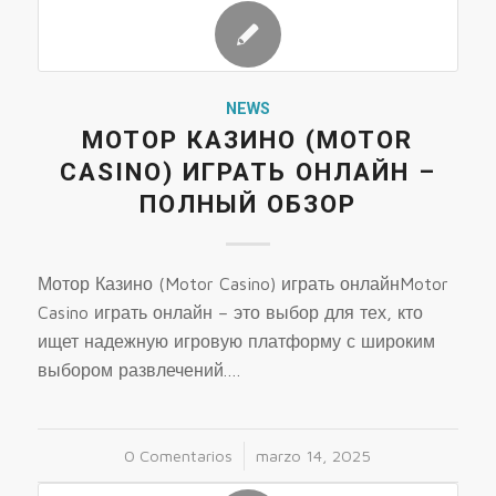
NEWS
МОТОР КАЗИНО (MOTOR
CASINO) ИГРАТЬ ОНЛАЙН –
ПОЛНЫЙ ОБЗОР
Мотор Казино (Motor Casino) играть онлайнMotor
Casino играть онлайн – это выбор для тех, кто
ищет надежную игровую платформу с широким
выбором развлечений.…
0 Comentarios
/
marzo 14, 2025