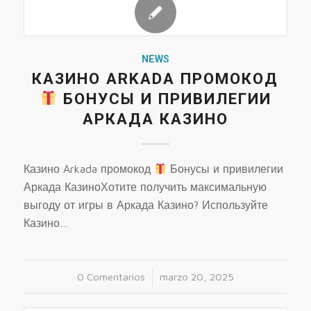
NEWS
КАЗИНО ARKADA ПРОМОКОД
БОНУСЫ И ПРИВИЛЕГИИ
АРКАДА КАЗИНО
Казино Arkada промокод
Бонусы и привилегии
Аркада КазиноХотите получить максимальную
выгоду от игры в Аркада Казино? Используйте
Казино…
0 Comentarios
/
marzo 20, 2025