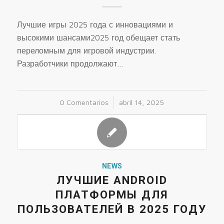
Лучшие игры 2025 года с инновациями и
высокими шансами2025 год обещает стать
переломным для игровой индустрии.
Разработчики продолжают…
0 Comentarios
/
abril 14, 2025
NEWS
ЛУЧШИЕ ANDROID
ПЛАТФОРМЫ ДЛЯ
ПОЛЬЗОВАТЕЛЕЙ В 2025 ГОДУ