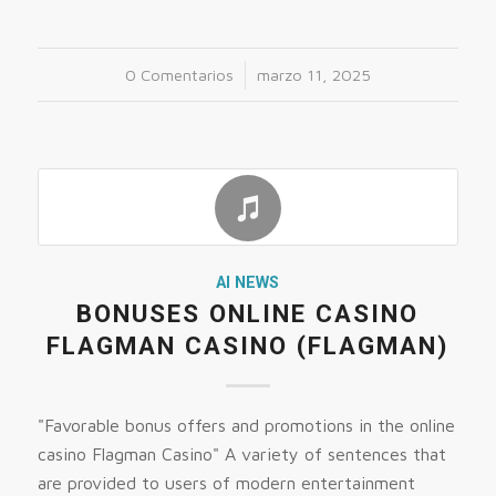
0 Comentarios
/
marzo 11, 2025
AI NEWS
BONUSES ONLINE CASINO
FLAGMAN CASINO (FLAGMAN)
"Favorable bonus offers and promotions in the online
casino Flagman Casino" A variety of sentences that
are provided to users of modern entertainment