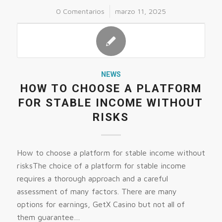
0 Comentarios
/
marzo 11, 2025
NEWS
HOW TO CHOOSE A PLATFORM
FOR STABLE INCOME WITHOUT
RISKS
How to choose a platform for stable income without
risksThe choice of a platform for stable income
requires a thorough approach and a careful
assessment of many factors. There are many
options for earnings, GetX Casino but not all of
them guarantee…