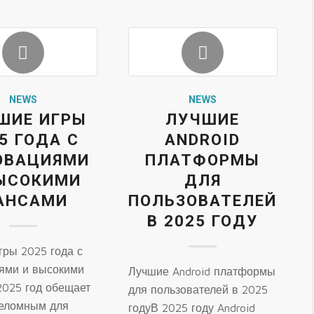
NEWS
NEWS
ШИЕ ИГРЫ
ЛУЧШИЕ
5 ГОДА С
ANDROID
ОВАЦИЯМИ
ПЛАТФОРМЫ
ЫСОКИМИ
ДЛЯ
АНСАМИ
ПОЛЬЗОВАТЕЛЕЙ
В 2025 ГОДУ
гры 2025 года с
ями и высокими
Лучшие Android платформы
025 год обещает
для пользователей в 2025
реломным для
годуВ 2025 году Android