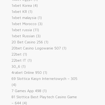
1xbet Korea
(4)
1xbet KR
(1)
1xbet malaysia
(1)
1xbet Morocco
(3)
1xbet russia
(11)
1xbet Russian
(3)
20 Bet Casino 256
(1)
20bet Casino Logowanie 507
(1)
22bet
(1)
22bet IT
(1)
30_6
(1)
4rabet Online 950
(1)
69 Slottica Kasyn Internetowych – 305
(4)
7 Games App 498
(1)
81 Slottica Best Playtech Casino Game
– 644
(4)