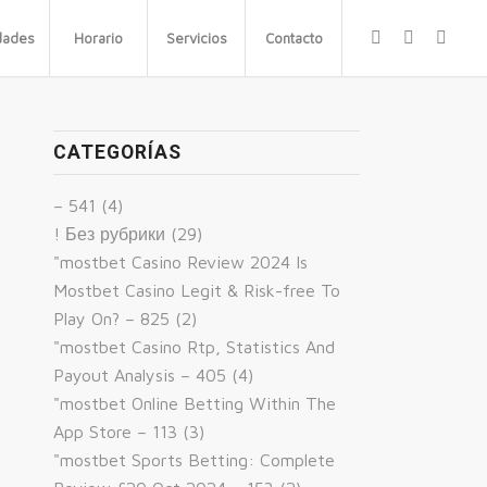
idades
Horario
Servicios
Contacto
CATEGORÍAS
– 541
(4)
! Без рубрики
(29)
"mostbet Casino Review 2024 Is
Mostbet Casino Legit & Risk-free To
Play On? – 825
(2)
"mostbet Casino Rtp, Statistics And
Payout Analysis – 405
(4)
"‎mostbet Online Betting Within The
App Store – 113
(3)
"mostbet Sports Betting: Complete