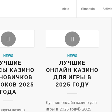
Inicio
Gimnasio
Activ
NEWS
NEWS
УЧШИЕ
ЛУЧШИЕ
СЫ КАЗИНО
ОНЛАЙН КАЗИНО
 НОВИЧКОВ
ДЛЯ ИГРЫ В
РОКОВ 2025
2025 ГОДУ
ГОДА
Лучшие онлайн казино для
игры в 2025 годуВ 2025
онусы казино