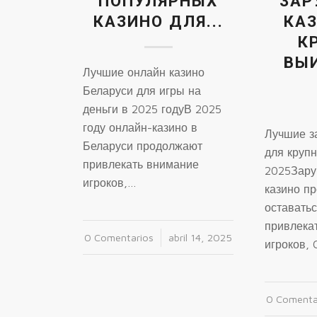
ПОПУЛЯРНЫХ
ЗАР
КАЗИНО ДЛЯ...
КА
К
ВЫ
Лучшие онлайн казино
Беларуси для игры на
деньги в 2025 годуВ 2025
году онлайн-казино в
Лучшие з
Беларуси продолжают
для круп
привлекать внимание
2025Зару
игроков,…
казино п
оставать
привлека
0 Comentarios
/
abril 14, 2025
игроков, 
0 Comenta
/