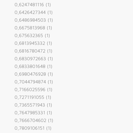
0,6247481116
(1)
0,6426427344
(1)
0,6486984503
(1)
0,6675813968
(1)
0,675632365
(1)
0,6813945332
(1)
0,6816780472
(1)
0,6830972663
(1)
0,6833801648
(1)
0,6980476928
(1)
0,7044794874
(1)
0,7166025596
(1)
0,7271191055
(1)
0,7365571943
(1)
0,7647985331
(1)
0,7666704602
(1)
0,7809106151
(1)