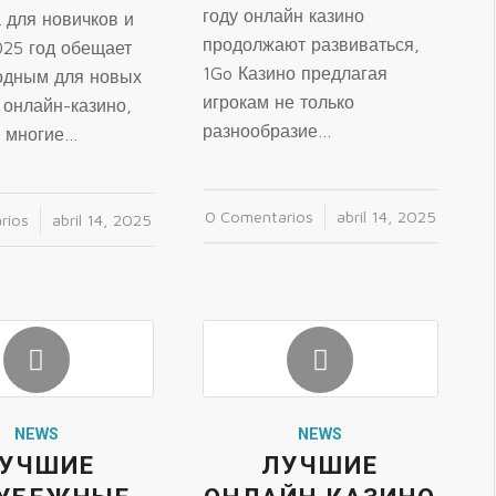
году онлайн казино
 для новичков и
продолжают развиваться,
025 год обещает
1Go Казино предлагая
одным для новых
игрокам не только
 онлайн-казино,
разнообразие…
у многие…
0 Comentarios
/
abril 14, 2025
rios
abril 14, 2025
NEWS
NEWS
УЧШИЕ
ЛУЧШИЕ