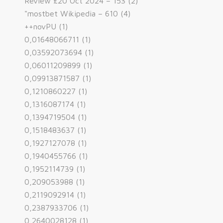
Review £20 Oct 2024 – 153
(2)
"mostbet Wikipedia – 610
(4)
++novPU
(1)
0,01648066711
(1)
0,03592073694
(1)
0,06011209899
(1)
0,09913871587
(1)
0,1210860227
(1)
0,1316087174
(1)
0,1394719504
(1)
0,1518483637
(1)
0,1927127078
(1)
0,1940455766
(1)
0,1952114739
(1)
0,209053988
(1)
0,2119092914
(1)
0,2387933706
(1)
0,2640028128
(1)