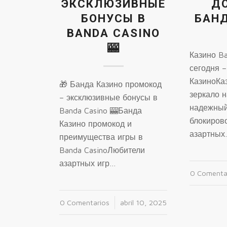
ЭКСКЛЮЗИВНЫЕ
Д
БОНУСЫ В
БАН
BANDA CASINO
🎰
Казино Ba
сегодня –
КазиноКа
🎁 Банда Казино промокод
зеркало н
– эксклюзивные бонусы в
надежный
Banda Casino 🎰Банда
блокиров
Казино промокод и
азартных
преимущества игры в
Banda CasinoЛюбители
азартных игр…
0 Comenta
/
0 Comentarios
/
abril 10, 2025