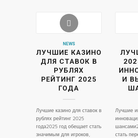
NEWS
ЛУЧШИЕ КАЗИНО
ЛУЧ
ДЛЯ СТАВОК В
202
РУБЛЯХ
ИНН
РЕЙТИНГ 2025
И В
ГОДА
Ш
Лучшие казино для ставок в
Лучшие и
рублях рейтинг 2025
инноваци
года2025 год обещает стать
шансами2
значимым для игроков,
стать пе