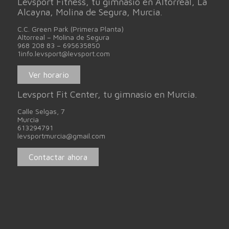
Levsport Fitness, tu gimnasio en Altorreal, La
Alcayna, Molina de Segura, Murcia.
C.C. Green Park (Primera Planta)
Altorreal – Molina de Segura
968 208 83 – 695635850
1info.levsport@levsport.com
Ver horario
Levsport Fit Center, tu gimnasio en Murcia.
Calle Selgas, 7
Murcia
613294791
levsportmurcia@gmail.com
Contactar ahora